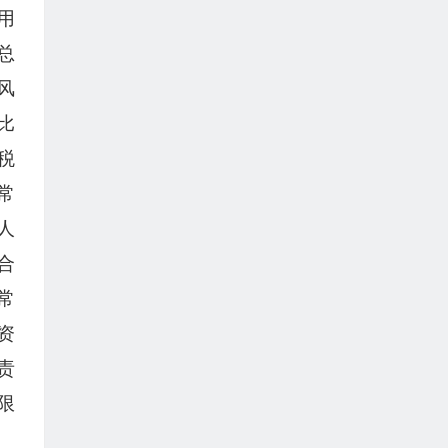
用
总
风
比
税
常
人
合
常
资
责
限