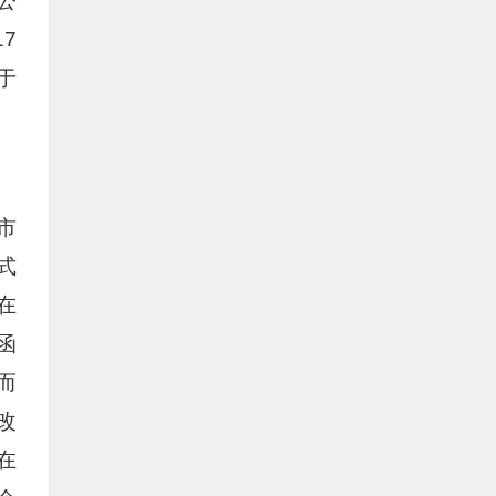
公
7
于
市
式
在
函
而
改
在