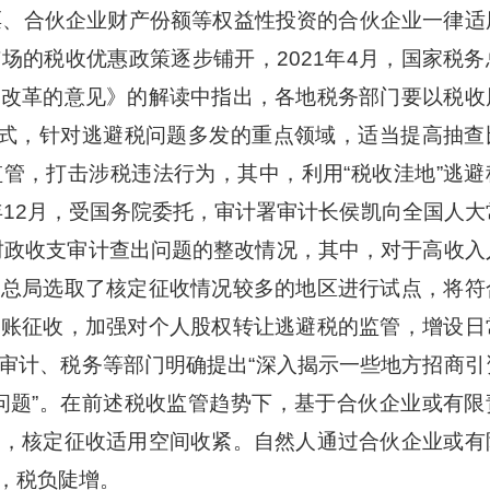
票、合伙企业财产份额等权益性投资的合伙企业一律适
场的税收优惠政策逐步铺开，2021年4月，国家税务
管改革的意见》的解读中指出，各地税务部门要以税收
方式，针对逃避税问题多发的重点领域，适当提高抽查
管，打击涉税违法行为，其中，利用“税收洼地”逃避
年12月，受国务院委托，审计署审计长侯凯向全国人大
他财政收支审计查出问题的整改情况，其中，对于高收入
务总局选取了核定征收情况较多的地区进行试点，将符
查账征收，加强对个人股权转让逃避税的监管，增设日
审计、税务等部门明确提出“深入揭示一些地方招商引
等问题”。在前述税收监管趋势下，基于合伙企业或有限
尽，核定征收适用空间收紧。自然人通过合伙企业或有
，税负陡增。