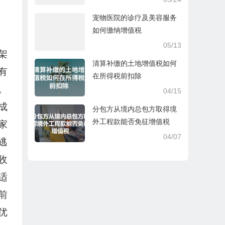
宠物医院的诊疗及美容服务
如何缴纳增值税
05/13
架
清算补缴的土地增值税如何
有
在所得税前扣除
。
04/15
成
分包方从境内总包方取得境
外工程款能否免征增值税
家
04/07
逃
收
适
前
优