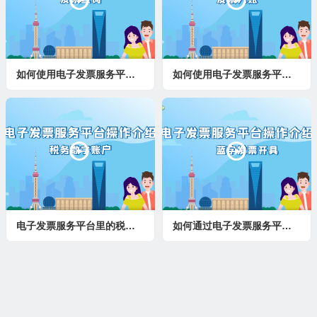
如何使用电子发票服务平台里的发票查询功能？发票数据、海关缴款书
如何使用电子发票服务平台里的发票入账，对发票进行勾选认证查验？
电子发票服务平台里的税务数字账户是什么？来了解下哦！
如何通过电子发票服务平台开具全电发票（蓝字发票开具）