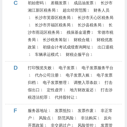
C
初始密码
差额发票
成品油发票
长沙市
1
1
1
湘江新区税务局
超出经营范围
财务人员
1
1
长沙市芙蓉区税务局
长沙市天心区税务局
1
1
长沙市开福区税务局
长沙县税务局
长
1
1
1
沙市雨花区税务局
残保基金退费
常德市税
1
1
务局
长沙税务筹划
财税合规
财税优惠
1
1
1
政策
初级会计考试成绩查询网址
出口退税
1
1
车辆承运模式
财税企服平台
1
1
1
D
打印预览失败
电子发票
电子发票服务平台
1
1
代办公司注册
电子发票入账
电子发票
1
1
1
归档
电子发票整理
调整入罪条款
打击
1
1
1
假出口
定性虚开
地方财政返还
打击涉
1
1
1
税违法犯罪
代持股转让
1
1
F
服务器地址
发票抵扣
发票作废
非正常
1
1
1
户
风险点
防范风险
非法购买
反向
1
1
1
1
开票政策
非交易过户
风险管控
发票管
1
1
1