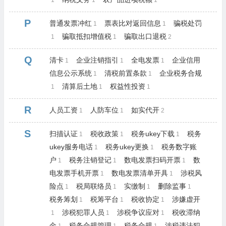
1
1
1
P
普通发票冲红
票表比对返回信息
骗税处罚
1
1
骗取抵扣增值税
骗取出口退税
1
1
2
Q
清卡
企业注销指引
全电发票
企业信用
1
1
1
信息公示系统
清税前置条款
企业税务合规
1
1
清算后土地
权益性投资
1
1
1
R
人员工资
人防车位
如实代开
1
1
2
S
扫描认证
税收政策
税务ukey下载
税务
1
1
1
ukey服务电话
税务ukey更换
税务数字账
1
1
户
税务注销登记
数电发票扫码开票
数
1
1
1
电发票手机开票
数电发票清单开具
涉税风
1
1
险点
税局联络员
实缴制
删除监事
1
1
1
1
税务筹划
税筹平台
税收协定
涉嫌虚开
1
1
1
涉税犯罪人员
涉税争议应对
税收滞纳
1
1
1
金
税务合规管理
税务合规
涉税违法犯