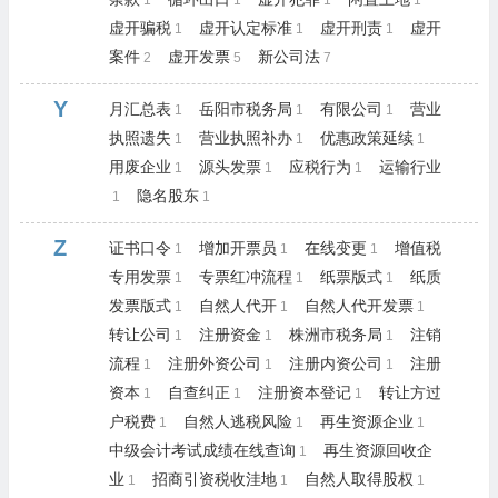
1
1
1
1
虚开骗税
虚开认定标准
虚开刑责
虚开
1
1
1
案件
虚开发票
新公司法
2
5
7
Y
月汇总表
岳阳市税务局
有限公司
营业
1
1
1
执照遗失
营业执照补办
优惠政策延续
1
1
1
用废企业
源头发票
应税行为
运输行业
1
1
1
隐名股东
1
1
Z
证书口令
增加开票员
在线变更
增值税
1
1
1
专用发票
专票红冲流程
纸票版式
纸质
1
1
1
发票版式
自然人代开
自然人代开发票
1
1
1
转让公司
注册资金
株洲市税务局
注销
1
1
1
流程
注册外资公司
注册内资公司
注册
1
1
1
资本
自查纠正
注册资本登记
转让方过
1
1
1
户税费
自然人逃税风险
再生资源企业
1
1
1
中级会计考试成绩在线查询
再生资源回收企
1
业
招商引资税收洼地
自然人取得股权
1
1
1