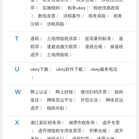
1
1
1
罪
实施细则
税务ukey
税收优惠政策
1
1
2
数电发票
涉税案件
税务风险
税务
2
2
2
2
注销
涉税风险
4
7
T
逃税
土地增值税清算
提高量刑标准
逃
1
1
1
税罪
逃避追缴欠税罪
退税合规
偷逃税
1
1
1
虚开
土地增值税
1
1
U
ukey下载
ukey软件下载
ukey服务电话
1
1
1
W
网上认证
网上抄报
微信扫码开票
稳岗
1
1
1
返还
网络货运平台
外贸企业
网络货运
1
1
1
虚开
稳岗补贴
1
2
X
湘江新区税务局
湘潭市税务局
虚开专票
1
1
虚开增值税专用发票罪
刑事合规
虚开
1
1
1
条款
循环出口
虚开犯罪
闲置土地