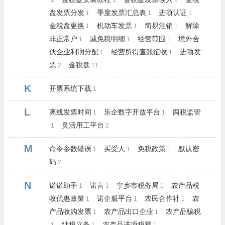
1
1
1
盘发票分发
季度发票汇总表
进项认证
1
1
1
金税盘更换
机动车发票
简易注销
解除
1
1
1
非正常户
减免税明细
经营范围
境外合
1
1
1
伙企业利润分配
经营所得查账征收
进项发
1
1
票
金税盘
2
11
K
开票系统下载
1
L
离线发票时间
乐企数字开放平台
两税监管
1
1
灵活用工平台
1
2
M
命令参数错误
买受人
免税政策
默认密
1
1
1
码
2
N
诺诺助手
诺言
宁乡市税务局
农产品税
1
1
1
收优惠政策
诺企服平台
农民合作社
农
1
1
1
产品收购发票
农产品出口企业
农产品骗税
1
1
纳税义务
农产品进项税额