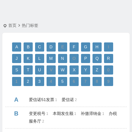
首页
热门标签
A
B
C
D
E
F
G
H
I
J
K
L
M
N
O
P
Q
R
S
T
U
V
W
X
Y
Z
0
1
2
3
4
5
6
7
8
9
A
爱信诺51发票
爱信诺
1
2
B
变更税号
本期发生额
补缴滞纳金
办税
1
1
1
服务厅
2