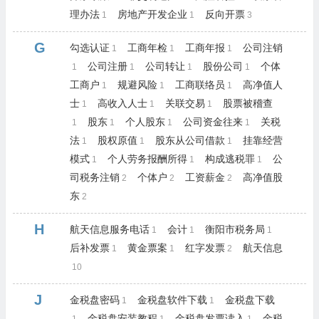
理办法
房地产开发企业
反向开票
1
1
3
G
勾选认证
工商年检
工商年报
公司注销
1
1
1
公司注册
公司转让
股份公司
个体
1
1
1
1
工商户
规避风险
工商联络员
高净值人
1
1
1
士
高收入人士
关联交易
股票被稽查
1
1
1
股东
个人股东
公司资金往来
关税
1
1
1
1
法
股权原值
股东从公司借款
挂靠经营
1
1
1
模式
个人劳务报酬所得
构成逃税罪
公
1
1
1
司税务注销
个体户
工资薪金
高净值股
2
2
2
东
2
H
航天信息服务电话
会计
衡阳市税务局
1
1
1
后补发票
黄金票案
红字发票
航天信息
1
1
2
10
J
金税盘密码
金税盘软件下载
金税盘下载
1
1
金税盘安装教程
金税盘发票读入
金税