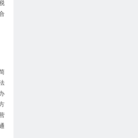
税
合
简
法
办
方
营
通