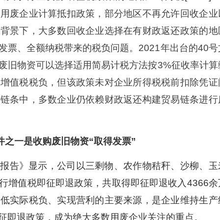
及用废企业计算抵扣政策，部分地区不再允许回收企业
此背景下，大多数回收企业选择在有财政返还政策的地
票、全额纳税带来的税负问题。2021年出台的40号
废旧物资可以选择适用简易计税方法按3%征收率计算
的增值税税负，但该政策未对企业所得税税前扣除凭证
易链条中，多数企业仍依赖财政返还构建贸易链条进行
件之一是收购废旧物资“取得发票”
年度报告》显示，公司以三剩物、农作物秸秆、沙柳、玉
行增值税即征即退政策，共取得即征即退收入4366余
降低实际税负、实现营利的主要来源，是企业维持生产
征即退政策，成为绝大多数用废企业关注的重点。