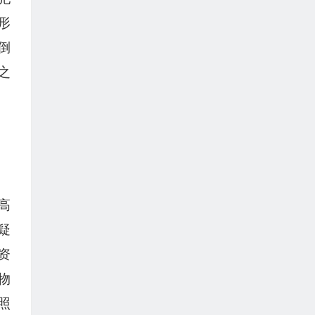
形
倒
之
高
疑
资
物
照