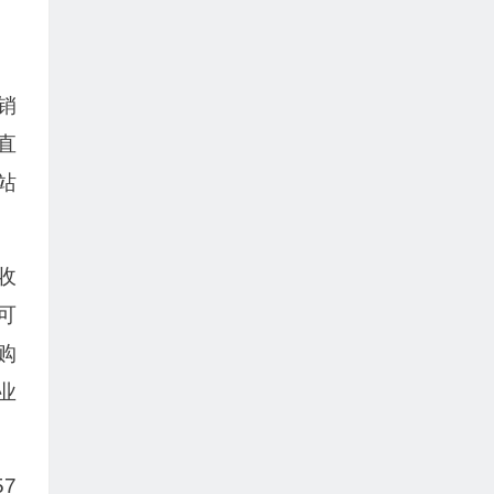
销
直
站
收
可
购
业
7