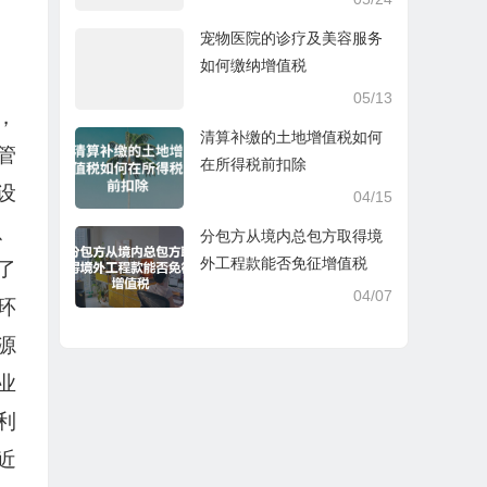
宠物医院的诊疗及美容服务
如何缴纳增值税
05/13
，
清算补缴的土地增值税如何
管
在所得税前扣除
设
04/15
、
分包方从境内总包方取得境
外工程款能否免征增值税
了
04/07
环
源
业
利
近