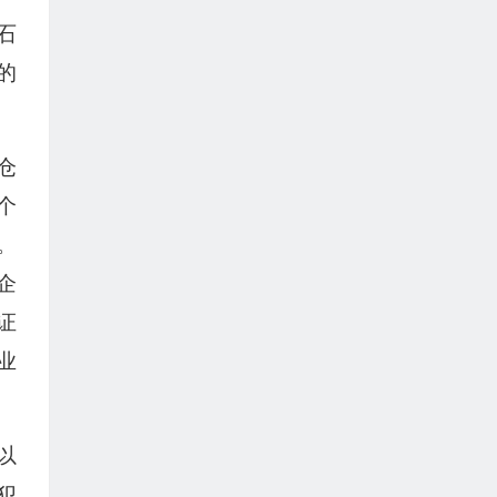
石
的
仓
个
。
企
证
业
以
犯