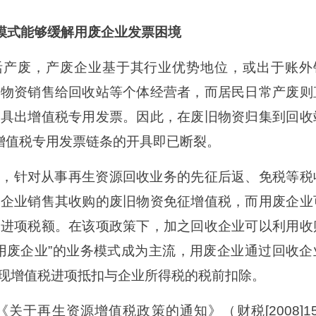
模式能够缓解用废企业发票困境
活产废，产废企业基于其行业优势地位，或出于账外
旧物资销售给回收站等个体经营者，而居民日常产废则
开具出增值税专用发票。因此，在废旧物资归集到回收
，增值税专用发票链条的开具即已断裂。
之前，针对从事再生资源回收业务的先征后返、免税等税
收企业销售其收购的废旧物资免征增值税，而用废企业
扣进项税额。在该项政策下，加之回收企业可以利用收
用废企业”的业务模式成为主流，用废企业通过回收企
现增值税进项抵扣与企业所得税的税前扣除。
关于再生资源增值税政策的通知》（财税[2008]15