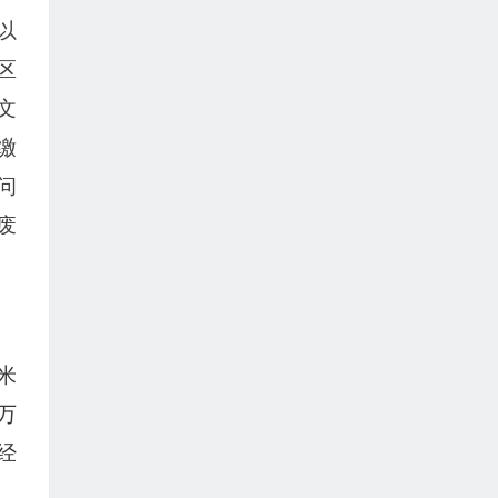
以
区
文
缴
问
废
米
万
经