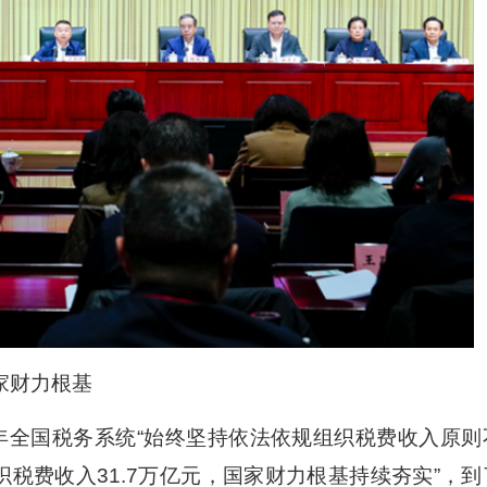
家财力根基
23年全国税务系统“始终坚持依法依规组织税费收入原则
织税费收入31.7万亿元，国家财力根基持续夯实”，到