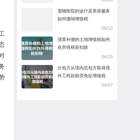
宠物医院的诊疗及美容服务
如何缴纳增值税
05/13
工
清算补缴的土地增值税如何
态
在所得税前扣除
对
04/15
务
分包方从境内总包方取得境
外工程款能否免征增值税
势
04/07