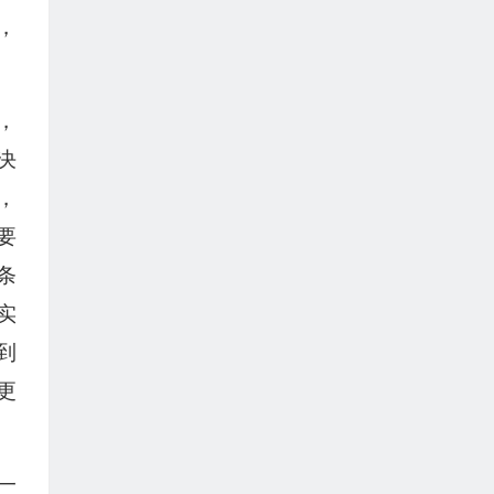
，
，
决
，
要
条
实
到
更
一