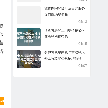
宠物医院的诊疗及美容服务
如何缴纳增值税
05/13
取
清算补缴的土地增值税如何
随
在所得税前扣除
营
04/15
络
分包方从境内总包方取得境
外工程款能否免征增值税
04/07