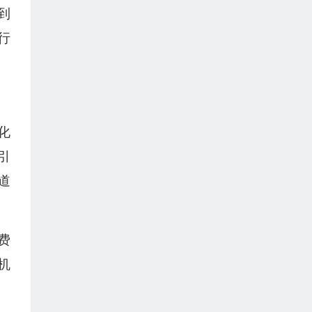
到
行
化
引
道
费
机