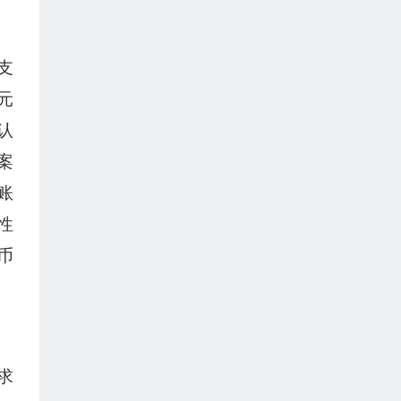
支
元
认
案
账
性
币
求