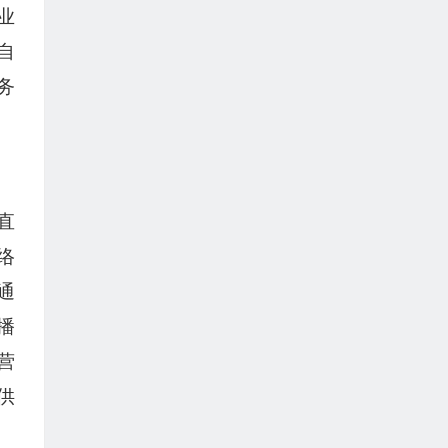
业
自
务
直
络
通
播
营
供