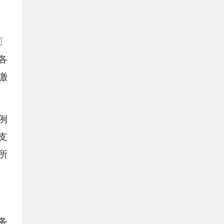
〕
各
缴
例
支
所
务