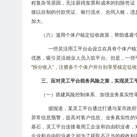
程复杂等原因，无法获得发票和成本的扣除凭证
接以自制的付款凭证、银行流水、合同入账，违
加大。
（六）滥用个体户核定征收政策，帮助逃避
一些灵活用工平台会设立在具有个体户核
优惠，吸引灵活就业人员入驻平台。但是，一些
“拆分收入”，注册多个个体户并分别享受核定征
三、应对灵工平台税务风险之策，实现灵工
（一）搭建风险控制体系、加强业务真实性
据报道，某灵工平台通过打通与某市政府
异常信息预警，提高对客户信息、业务真实性的
基石，灵工平台连接着用工企业和自由职业者，
企业和自由职业者之间为了获取不正当的税收利