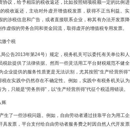
资协议，给予相应的税收返还，比如按照销项税额一定的比例进
府的税收返还，主动对外虚开增值税发票，获得不正当利益。实
假的涉税信息和广告，或者直接联系企业，称其有办法开发票降
制作虚假的劳务合同和资金回流，取得虚开的增值税专用发票。
代缴个税
公告2013年第24号）规定，税务机关可以委托有关单位和人
员税款提供了法律依据。然而一些灵活用工平台财税规范不健全
为企业提供的服务性质更是无法识别，尤其按照“生产经营所得”
所得税在实践中仍然存在不确定性。例如，实践中有税务机关认为
为，只能是“劳务所得”，以“生产经营所得”代征个税适用错误。
入账
产生了一些涉税问题。例如，自由劳动者通过挂靠平台为用工企
开具发票，平台支付给自由劳动者服务费之时因自然人代开发票