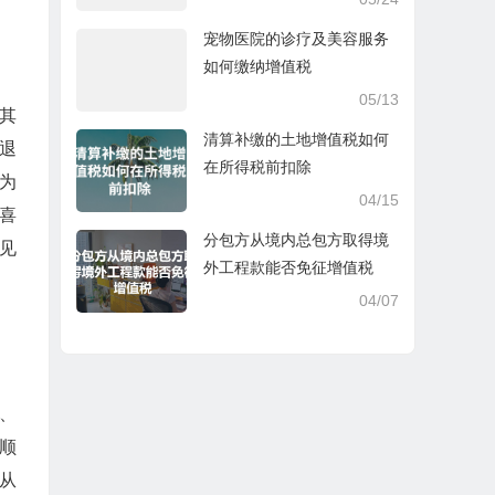
宠物医院的诊疗及美容服务
如何缴纳增值税
05/13
其
清算补缴的土地增值税如何
牌退
在所得税前扣除
为
04/15
欢喜
分包方从境内总包方取得境
见
外工程款能否免征增值税
04/07
、
，顺
从