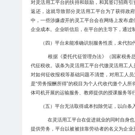
对灵活用工平台的扶持和鼓励，和其签订招商引
返还，这就导致部分灵活用工平台为了获得政
中，一些涉嫌虚开的灵工平台会在网络上发布虚
企业成本。企业听信后，在平台的主导下，通过
（四）平台未能准确识别服务性质，未代扣
根据《委托代征管理办法》（国家税务总局
代征税收。该条为灵活用工平台代缴灵活用工人
对如何征收报税等基础问题不清楚，对用工人员
是“劳务报酬所得”的税目为个人代收代缴个人
体司机开展的运输服务、教师提供的授课服务等行
（五）平台无法取得成本扣除凭证，以白条
在灵活用工平台在促进就业的同时自身也
提供劳务，平台以被被挂靠劳动者的名义为企业