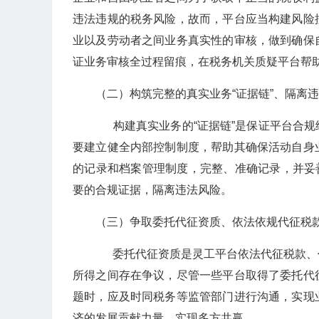
违法违规的税务风险，故而，平台应当构建风险
业以及劳动者之间业务真实性的审核，做到确保
证业务审核全过程留痕，在税务机关质疑平台帮
（二）构筑完整的真实业务“证据链”、隔离
构建真实业务的“证据链”是保证平台合规
要建立健全内部控制制度，帮助其确保活动自身
的记录和档案管理制度，完整、准确记录，并妥
要的合规证据，隔离违法风险。
（三）争取委托代征资质、依法依规代征税
委托代征资质是灵工平台依法代征税款、
所得之间存在争议，尽管一些平台取得了委托代
题时，应及时同税务等监管部门进行沟通，实现
济的发展贡献力量，实现多方共赢。