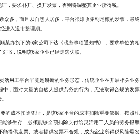
凭证，要求补开、换开发票，否则将调整其企业所得税。
数众多，而且以自然人居多，平台很难收集到足额的发票，最终
已经进入退市整理期。
向顺某办旗下的6家公司下达《税务事项通知书》，要求单位的相
了文书，说明该6家企业已经走逃失联。
灵活用工平台毕竟是崭新的业务形态，传统企业在开展相关业务
程中，面对大量的自然人提供劳务的行为，无法取得合规的发票
险。
要的成本扣除凭证，是该6家平台的成本扣除重要依据。按照现
台要能够生存，必须能够全额扣除支付给灵活用工人员的劳务报酬
不能提供发票、或者提供发票不合规，成为企业所得税风险爆发