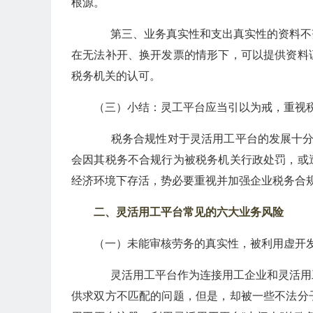
根源。
第三、业务真实性和支出真实性的资料不
在无法补开、换开发票的情形下，可以提供资料
税务机关的认可。
（三）小结：灵工平台应当引以为戒，重视
税务合规性对于灵活用工平台的发展十分
会因其税务不合规行为被税务机关行政处罚，或
经济环境下存活，势必要重视并加强企业税务合
二、灵活用工平台常见的六大业务风险
（一）未能审核劳务的真实性，被利用虚开
灵活用工平台作为连接用工企业和灵活用
供求双方不匹配的问题，但是，却被一些不法分