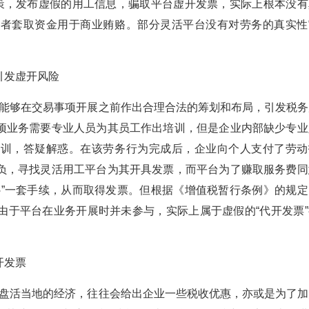
政策，发布虚假的用工信息，骗取平台虚开发票，实际上根本没有
或者套取资金用于商业贿赂。部分灵活平台没有对劳务的真实性
引发虚开风险
能够在交易事项开展之前作出合理合法的筹划和布局，引发税务
项业务需要专业人员为其员工作出培训，但是企业内部缺少专业
培训，答疑解惑。在该劳务行为完成后，企业向个人支付了劳动
负，寻找灵活用工平台为其开具发票，而平台为了赚取服务费同
补”一套手续，从而取得发票。但根据《增值税暂行条例》的规定
由于平台在业务开展时并未参与，实际上属于虚假的“代开发票”
开发票
盘活当地的经济，往往会给出企业一些税收优惠，亦或是为了加