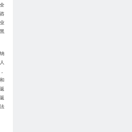
全
咨
业
黑
纳
人
，
行和
返
收返
法