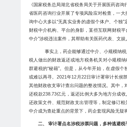
《国家税务总局湖北省税务局关于开展医药咨询行
省医药咨询行业开展了专项风险应对检查，一大
询中心大多以“无真实业务的虚假个体户、个独
财税中介机构、平台的身影，某些互联网财税平台亦
中介”涉税违法案件，其帮助有关医药代表、文娱
事实上，药企能够通过中介、小规模纳税
税人做出的财政返还或地方税务机关对小规模纳
群避税的“秘籍”。但是，从今年开始，在虚假
或难以再寻。2021年12月22日审计署审计长
其他财政收支审计查出问题的整改情况。其中，对
还税款238.73亿元，返还比例大多为地方分成
还政策文件、规范财政支出管理等，制定修订相关
中介成为查处重点的背景下，药企套现风险无疑
二、 审计署点名涉税涉票问题，多种逃避税