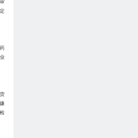
审
定
药
业
货
嫌
检