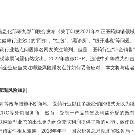
和信息化部等九部门联合发布《关于印发2021年纠正医药购销领
康行业突出的“回扣”、“红包”、“黑诊所”、“虚开逃税”等问题
医药行业热点问题排名网友关注前列。但是，医药行业“带金销售”
涉票问题仍然突出。2022年虚假CSP、违法中介等成为打击
药企业应当关注哪些风险爆发点并如何妥善应对，本文将与读者
套现风险加剧
票制”等改革措施不断落地，医药行业以往多级经销的模式无以为继
、CRO等外包服务商。然而，受制于产品销售及利益分配的既有
联网新型业态的出现更为药企套取利润提供了新的可能，致使医
贿案件相互牵连。2018年年中，国家税务总局湖北省税务局下