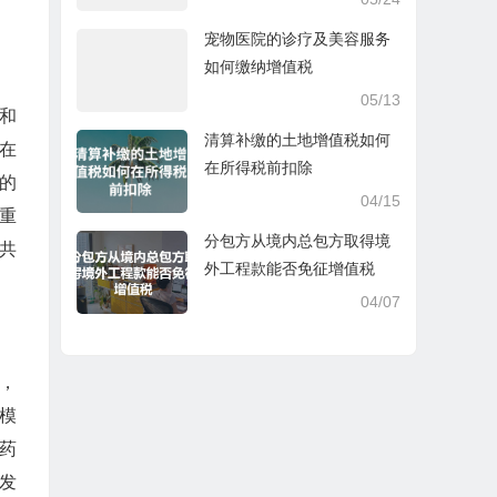
宠物医院的诊疗及美容服务
如何缴纳增值税
05/13
域和
清算补缴的土地增值税如何
。在
在所得税前扣除
的
04/15
重
分包方从境内总包方取得境
共
外工程款能否免征增值税
04/07
，
模
药
发