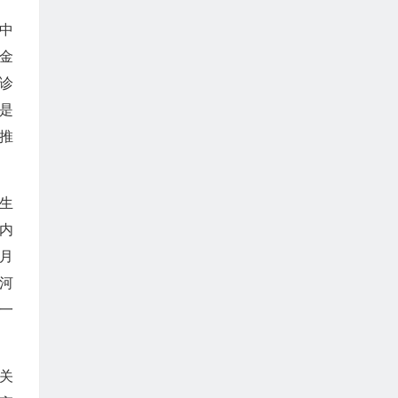
中
金
诊
是
推
生
内
月
河
一
关