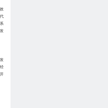
效
代
系
发
发
经
开