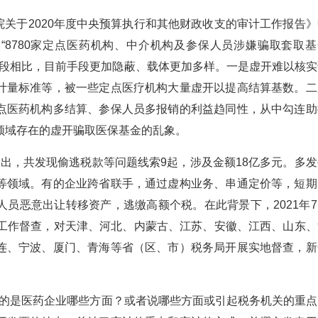
院关于2020年度中央预算执行和其他财政收支的审计工作报告》
“8780家定点医药机构、中介机构及参保人员涉嫌骗取套取基
的手段相比，目前手段更加隐蔽、载体更加多样。一是虚开难以核实
计量标准等，被一些定点医疗机构大量虚开以提高结算基数。二
点医药机构多结算、参保人员多报销的利益趋同性，从中勾连助
疗领域存在的虚开骗取医保基金的乱象。
，共发现偷逃税款等问题线索9起，涉及金额18亿多元。多发
等领域。有的企业跨省联手，通过虚构业务、串通定价等，短期
员恶意出让转移资产，逃缴高额个税。在此背景下，2021年7
重点工作督查，对天津、河北、内蒙古、江苏、安徽、江西、山东、
连、宁波、厦门、青海等省（区、市）税务局开展实地督查，新
的是医药企业哪些方面？或者说哪些方面或引起税务机关的重点