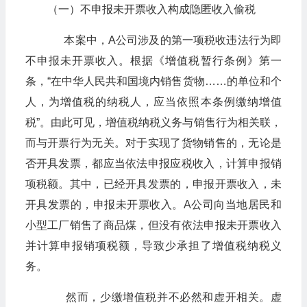
（一）不申报未开票收入构成隐匿收入偷税
本案中，A公司涉及的第一项税收违法行为即
不申报未开票收入。根据《增值税暂行条例》第一
条，“在中华人民共和国境内销售货物……的单位和个
人，为增值税的纳税人，应当依照本条例缴纳增值
税”。由此可见，增值税纳税义务与销售行为相关联，
而与开票行为无关。对于实现了货物销售的，无论是
否开具发票，都应当依法申报应税收入，计算申报销
项税额。其中，已经开具发票的，申报开票收入，未
开具发票的，申报未开票收入。A公司向当地居民和
小型工厂销售了商品煤，但没有依法申报未开票收入
并计算申报销项税额，导致少承担了增值税纳税义
务。
然而，少缴增值税并不必然和虚开相关。虚