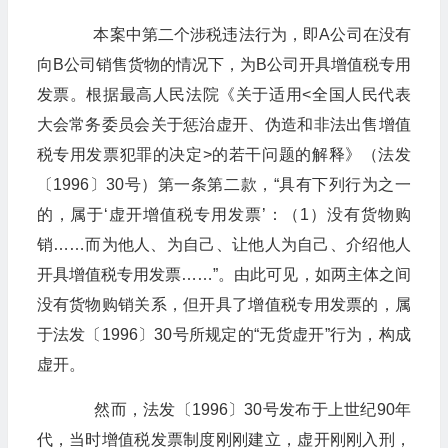
本案中第二个涉税违法行为，即A公司在没有
向B公司销售货物的情况下，为B公司开具增值税专用
发票。根据最高人民法院《关于适用<全国人民代表
大会常务委员会关于惩治虚开、伪造和非法出售增值
税专用发票犯罪的决定>的若干问题的解释》（法发
〔1996〕30号）第一条第二款，“具有下列行为之一
的，属于‘虚开增值税专用发票’：（1）没有货物购
销……而为他人、为自己、让他人为自己、介绍他人
开具增值税专用发票……”。由此可见，如两主体之间
没有货物购销关系，但开具了增值税专用发票的，属
于法发〔1996〕30号所规定的“无货虚开”行为，构成
虚开。
然而，法发〔1996〕30号发布于上世纪90年
代，当时增值税发票制度刚刚建立，虚开刚刚入刑，