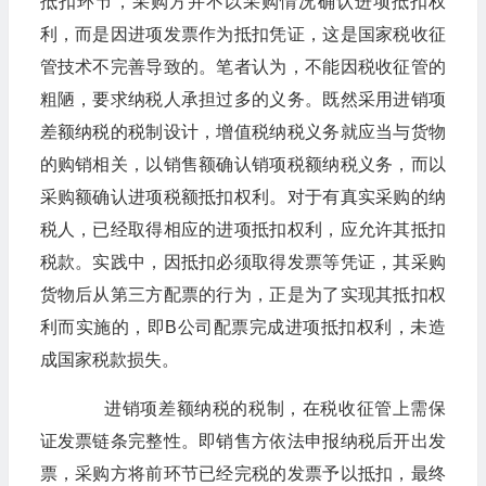
抵扣环节，采购方并不以采购情况确认进项抵扣权
利，而是因进项发票作为抵扣凭证，这是国家税收征
管技术不完善导致的。笔者认为，不能因税收征管的
粗陋，要求纳税人承担过多的义务。既然采用进销项
差额纳税的税制设计，增值税纳税义务就应当与货物
的购销相关，以销售额确认销项税额纳税义务，而以
采购额确认进项税额抵扣权利。对于有真实采购的纳
税人，已经取得相应的进项抵扣权利，应允许其抵扣
税款。实践中，因抵扣必须取得发票等凭证，其采购
货物后从第三方配票的行为，正是为了实现其抵扣权
利而实施的，即B公司配票完成进项抵扣权利，未造
成国家税款损失。
进销项差额纳税的税制，在税收征管上需保
证发票链条完整性。即销售方依法申报纳税后开出发
票，采购方将前环节已经完税的发票予以抵扣，最终