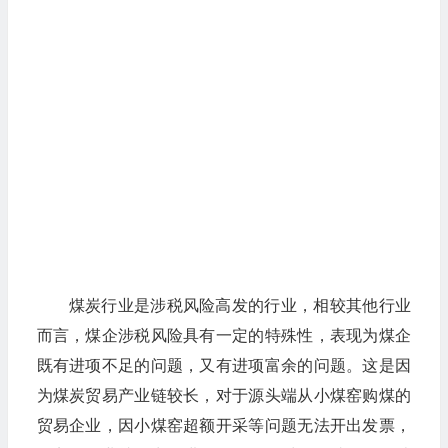
煤炭行业是涉税风险高发的行业，相较其他行业
而言，煤企涉税风险具有一定的特殊性，表现为煤企
既有进项不足的问题，又有进项富余的问题。这是因
为煤炭贸易产业链较长，对于源头端从小煤窑购煤的
贸易企业，因小煤窑超额开采等问题无法开出发票，