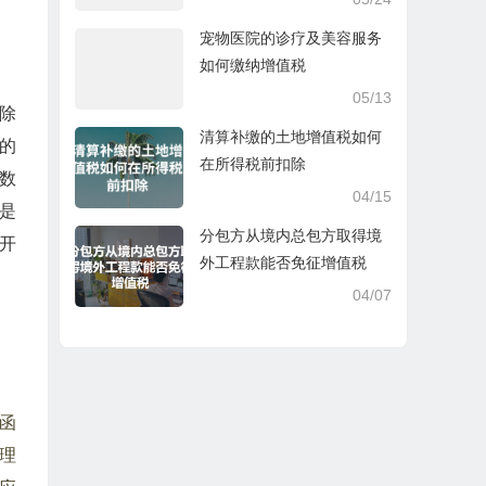
宠物医院的诊疗及美容服务
如何缴纳增值税
05/13
除
清算补缴的土地增值税如何
的
在所得税前扣除
数
04/15
是
分包方从境内总包方取得境
开
外工程款能否免征增值税
04/07
函
办理