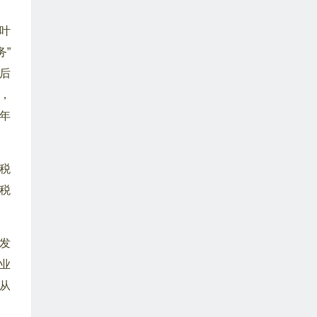
叶
”
后
，
年
税
税
发
业
从