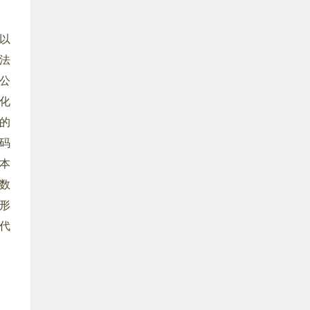
以
法
公
化
的
码
本
数
形
代