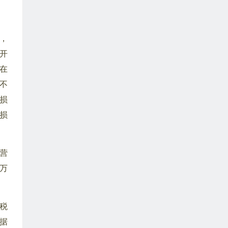
，
开
在
不
收损
收损
营
万
税
据