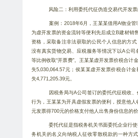
风险二：利用委托代征伪造交易代开发票
案例：2018年6月，王某某借用A物
为虚开发票的资金流转等便利先后成立B建材销
资格，采取备注非法获取的公民个人信息的方式
没有真实货物交易、应税服务等情况下以A公司
等比例收取“开票费”。王某某虚开发票价税合计金额199
失5,030,064.57元；侯某某虚开发票价税合计金额1
失4,771,205.39元。
因税务局与A公司签订的委托代征税收、
行为，王某某为开具虚假发票的便利，授意他人收
元发票得700元的价格支付他人出售身份信息的价
委托代征是指税务机关书面委托企业行使
务机关的名义向纳税人征收零散税款的一种方