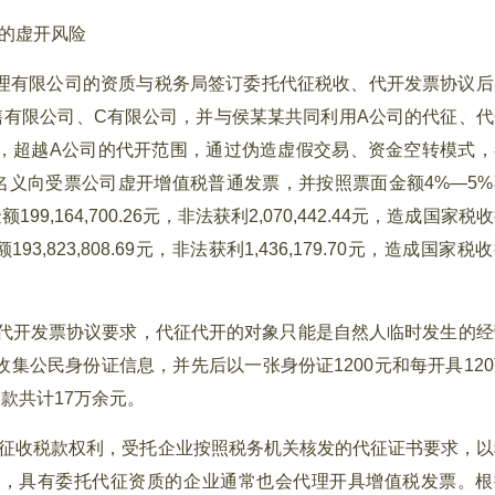
的虚开风险
业管理有限公司的资质与税务局签订委托代征税收、代开发票协议后
售有限公司、C有限公司，并与侯某某共同利用A公司的代征、代
，超越A公司的代开范围，通过伪造虚假交易、资金空转模式，
名义向受票公司虚开增值税普通发票，并按照票面金额4%—5%
,164,700.26元，非法获利2,070,442.44元，造成国家税
93,823,808.69元，非法获利1,436,179.70元，造成国家税
代开发票协议要求，代征代开的对象只能是自然人临时发生的经
集公民身份证信息，并先后以一张身份证1200元和每开具120
款共计17万余元。
征收税款权利，受托企业按照税务机关核发的代征证书要求，以
式，具有委托代征资质的企业通常也会代理开具增值税发票。根