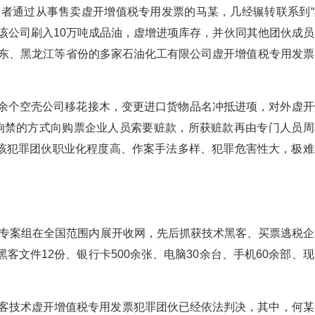
营者通过从事售卖虚开增值税专用发票的马某，几经辗转联系到“
该公司刷入10万吨成品油，虚增进项库存，并伙同其他团伙成员
向山东、黑龙江等省份的多家石油化工有限公司虚开增值税专用发票
余个空壳公司移花接木，变更进口货物品名冲抵进项，对外虚开
法拘禁的方式向购票企业人员索要赃款，所获赃款再由专门人员周
该犯罪团伙职业化程度高、作案手法多样、犯罪危害性大，极难
专案组在全国范围内展开收网，先后抓获技术黑客、买票逃税企
客文件12份、银行卡500余张、电脑30余台、手机60余部、
黑客技术虚开增值税专用发票犯罪团伙已经依法判决，其中，何某