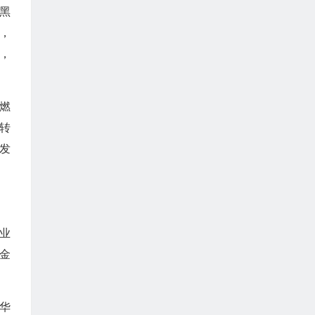
黑
，
，
燃
转
发
业
现金
华