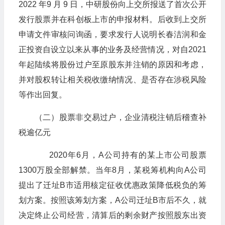
2022 年9 月 9 日，中研股份向上交所报送了首次公开
发行股票并在科创板上市的申报材料。后收到上交所
申请文件审核问询函，要求发行人说明长春洁润和金
正投资自设立以来从事的业务及经营情况，对自2021
年起陆续将股份过户至原股东并注销的原因和考虑，
并对股权转让相关税收缴纳情况、是否存在涉税风险
等作出回复。
（二）股票非交易过户，企业清税注销后稽查补
税逾亿元
2020年6月，A公司持有的某上市公司股票
1300万股全部解禁。当年8月，某税筹机构向A公司
提出了迁址B市适用核定征收优惠政策降低税负的筹
划方案。按照该筹划方案，A公司迁址B市后不久，就
决定终止公司经营，清算后的剩余财产按照股东出资