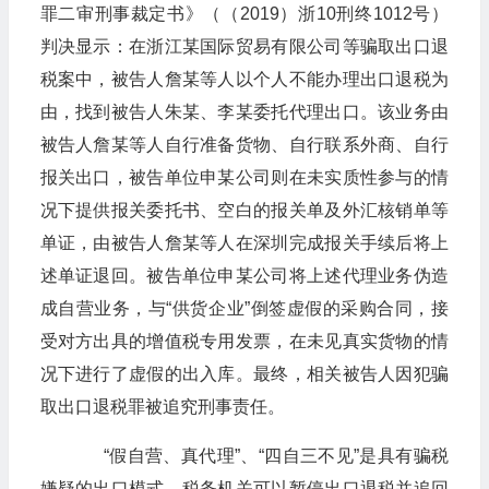
罪二审刑事裁定书》（（2019）浙10刑终1012号）
判决显示：在浙江某国际贸易有限公司等骗取出口退
税案中，被告人詹某等人以个人不能办理出口退税为
由，找到被告人朱某、李某委托代理出口。该业务由
被告人詹某等人自行准备货物、自行联系外商、自行
报关出口，被告单位申某公司则在未实质性参与的情
况下提供报关委托书、空白的报关单及外汇核销单等
单证，由被告人詹某等人在深圳完成报关手续后将上
述单证退回。被告单位申某公司将上述代理业务伪造
成自营业务，与“供货企业”倒签虚假的采购合同，接
受对方出具的增值税专用发票，在未见真实货物的情
况下进行了虚假的出入库。最终，相关被告人因犯骗
取出口退税罪被追究刑事责任。
“假自营、真代理”、“四自三不见”是具有骗税
嫌疑的出口模式，税务机关可以暂停出口退税并追回