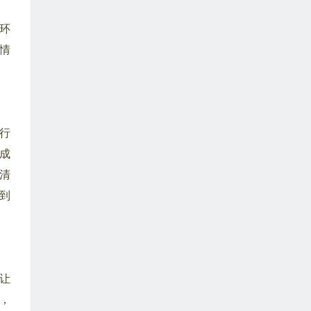
环
情
行
成
清
到
让
，