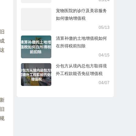
宠物医院的诊疗及美容服务
如何缴纳增值税
05/13
旧
清算补缴的土地增值税如何
成
在所得税前扣除
这
04/15
分包方从境内总包方取得境
外工程款能否免征增值税
04/07
新
旧
规