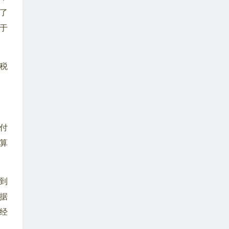
了
于
税
付
算
。
到
据
经