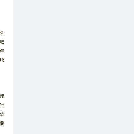
务
取
年
6
建
行
适
能