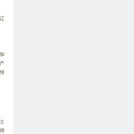
辽
加
产
情
土
用