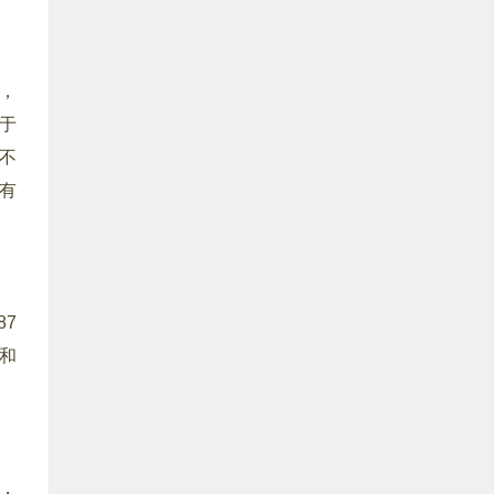
，
于
不
有
7
和
，