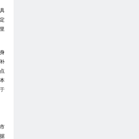
具
定
里
身
补
点
本
于
市
据