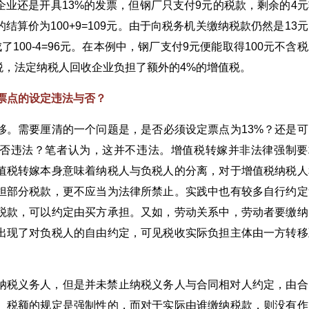
业还是开具13%的发票，但钢厂只支付9元的税款，剩余的4元
算价为100+9=109元。由于向税务机关缴纳税款仍然是13
100-4=96元。在本例中，钢厂支付9元便能取得100元不含
增值税，法定纳税人回收企业负担了额外的4%的增值税。
票点的设定违法与否？
移。需要厘清的一个问题是，是否必须设定票点为13%？还是可
这是否违法？笔者认为，这并不违法。增值税转嫁并非法律强制要
值税转嫁本身意味着纳税人与负税人的分离，对于增值税纳税人
担部分税款，更不应当为法律所禁止。实践中也有较多自行约定
税款，可以约定由买方承担。又如，劳动关系中，劳动者要缴纳
出现了对负税人的自由约定，可见税收实际负担主体由一方转移
纳税义务人，但是并未禁止纳税义务人与合同相对人约定，由合
、税额的规定是强制性的，而对于实际由谁缴纳税款，则没有作