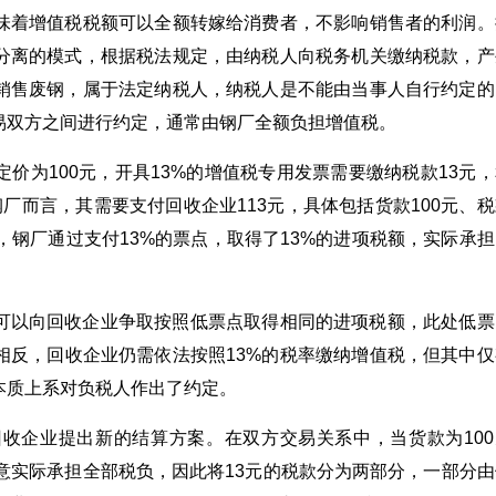
味着增值税税额可以全额转嫁给消费者，不影响销售者的利润。
分离的模式，根据税法规定，由纳税人向税务机关缴纳税款，产
销售废钢，属于法定纳税人，纳税人是不能由当事人自行约定的
易双方之间进行约定，通常由钢厂全额负担增值税。
价为100元，开具13%的增值税专用发票需要缴纳税款13元，
对钢厂而言，其需要支付回收企业113元，具体包括货款100元、
，钢厂通过支付13%的票点，取得了13%的进项税额，实际承担
可以向回收企业争取按照低票点取得相同的进项税额，此处低票
相反，回收企业仍需依法按照13%的税率缴纳增值税，但其中仅
本质上系对负税人作出了约定。
收企业提出新的结算方案。在双方交易关系中，当货款为100
意实际承担全部税负，因此将13元的税款分为两部分，一部分由