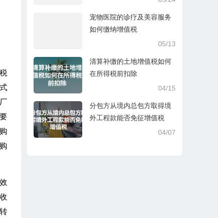
宠物医院的诊疗及美容服务
如何缴纳增值税
05/13
清算补缴的土地增值税如何
税
在所得税前扣除
式
04/15
厂
分包方从境内总包方取得境
要
外工程款能否免征增值税
购
04/07
购
效
收
转