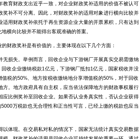
年教育财政支出近乎一致，对企业财政奖补适用的价值不被认可
政奖补不可分离。因此，对财政奖补的适用对象进行横向比较并
业适用财政奖补依托于再生资源企业大量的开票累积，只有达到
化地横向比较并不能得出客观准确的答案。
业的财政奖补是有价值的，主要体现在以下几个方面：
并无损失。举例而言，回收企业与下游钢厂开展真实交易需缴纳
，回收企业缴纳税款1亿元，下游钢厂抵扣1亿元，国家税收并没
增值税的50%、地方按税收缴纳地分享增值税的50%，对于回收
归入地方。地方政府具有自主权，应当依法保障地方的财政事权履行
相应比例奖补至回收企业。如果否认业务真实性，否认企业获得
5000万税款也无合理性和正当性可言，已经上缴的税款也应当
得以体现。在交易私对私的情况下，国家无法统计真实交易数据
规模。财政奖补的适用是回收企业可持续发展的重要一环，通过