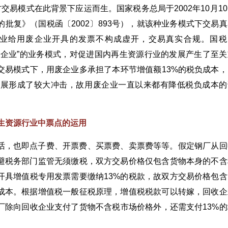
交易模式在此背景下应运而生。国家税务总局于2002年10月1
批复》（国税函〔2002〕893号），就该种业务模式下交易真
业给用废企业开具的发票不构成虚开，交易真实合规。国税
用废企业”的业务模式，对促进国内再生资源行业的发展产生了至关
交易模式下，用废企业多承担了本环节增值额13%的税负成本，
发展形成了较大冲击，故用废企业一直以来都有降低税负成本的
生资源行业中票点的运用
话，也即点子费、开票费、买票费、卖票费等等。假定钢厂从回
避税务部门监管无须缴税，双方交易价格仅包含货物本身的不含
开具增值税专用发票需要缴纳13%的税款，故双方交易价格包含
成本。根据增值税一般征税原理，增值税税款可以转嫁，回收企
厂除向回收企业支付了货物不含税市场价格外，还需支付13%的