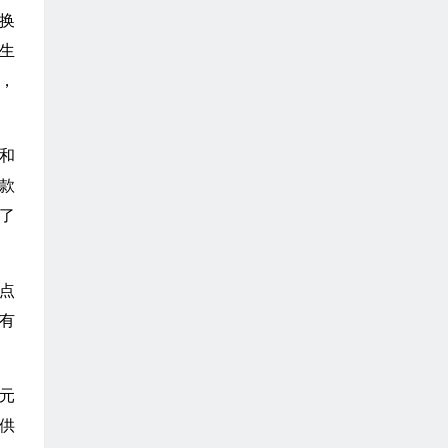
换
生
，
和
税款
了
点
有
元
供