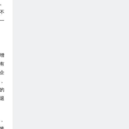
。
不
一
增
有
企
，
的
退
，
将