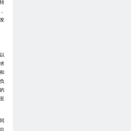
转
元，
税发
以
求
和
负
的
至
同
出