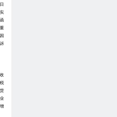
0日
实
函
重
因
诉
收
税
货
业
增