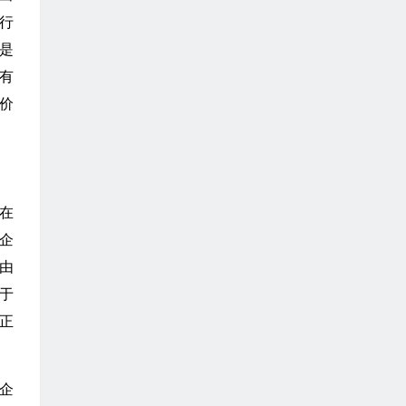
行
是
有
价
在
企
由
于
正
企