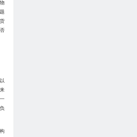
物
题
货
否
以
来
一
负
构