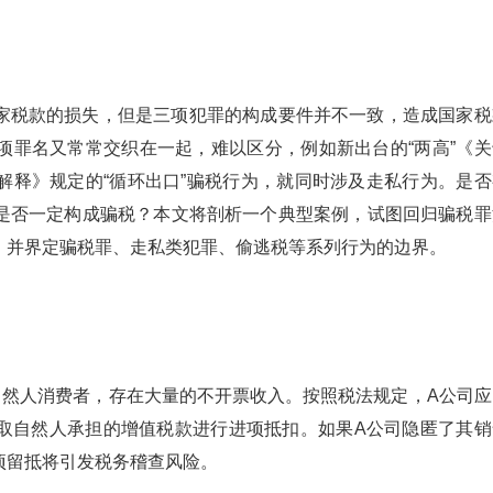
家税款的损失，但是三项犯罪的构成要件并不一致，造成国家税
项罪名又常常交织在一起，难以区分，例如新出台的“两高”《关
解释》规定的“循环出口”骗税行为，就同时涉及走私行为。是否
是否一定构成骗税？本文将剖析一个典型案例，试图回归骗税罪
，并界定骗税罪、走私类犯罪、偷逃税等系列行为的边界。
自然人消费者，存在大量的不开票收入。按照税法规定，A公司应
取自然人承担的增值税款进行进项抵扣。如果A公司隐匿了其销
项留抵将引发税务稽查风险。