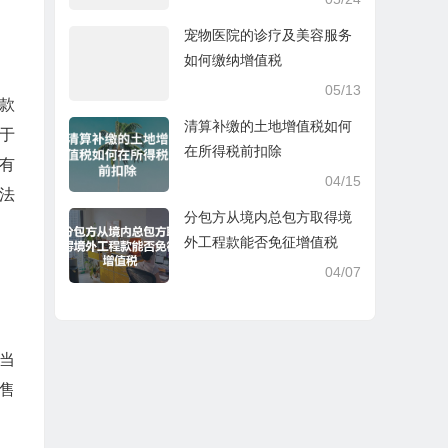
宠物医院的诊疗及美容服务
如何缴纳增值税
05/13
款
清算补缴的土地增值税如何
于
在所得税前扣除
有
04/15
法
分包方从境内总包方取得境
外工程款能否免征增值税
04/07
当
售