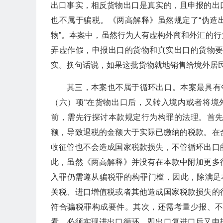
出口事实，相反货物出口是真实的，且申报的出
也不属于骗税。《两高解释》虽然规定了“伪造
物”。本案中，虽然行为人有虚构外商和外汇的
弄虚作假，申报出口的货物和真实出口的货物
实。换句话说，如果这批货物就地销售给境外居
其三，本案也不属于循环出口。本案最具有
（六）项“在货物出口后，又转入境内或者将境
前，需先行探讨本款规定行为构罪的法理。首
额，导致退税的金额大于实际已缴纳的税款。在
收征管也不会造成国家税款损失，不管循环出口
此，虽然《两高解释》并没有在本款中附加更多
入罪仍需遵从骗税罪的构罪门槛，因此，除满足
关税、进口增值税或者其他造成国家税款损失的
符合骗税罪构成要件。其次，还需考量少报、
看，必须实现进出口循环，即出口复进口后又申