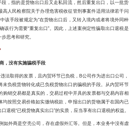
税手段，指的是货物出口后又走私回流，然后重复出口，以一批货
最高人民检察院关于办理危害税收征管刑事案件适用法律若干问
》）中该手段被规定为“在货物出口后，又转入境内或者将境外同种
确该行为需要“重复出口”。因此，上述案例定性骗取出口退税是
一步思考和研究。
？
商，没有实施骗税手段
于违法取得的发票，且内贸环节已负税，B公司作为进出口公司，
将未负税货物转化成已负税货物出口的骗税的手段。从内贸环节
间的购销交易都是真实的，交易过程中开具的发票都与交易内容相
体均按照交易价格如实缴纳税款，申报出口的货物属于在国内已
口退税“已税货物真实出口”的实质，应当享有出口退税的权益。
，例如外商是空壳公司，存在虚假外汇等。但是，本业务中没有虚