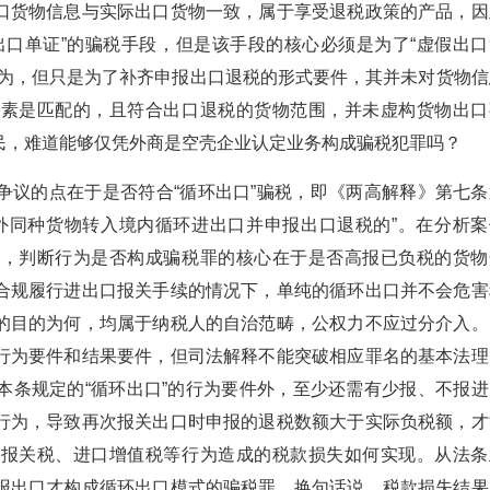
口货物信息与实际出口货物一致，属于享受退税政策的产品，因
出口单证”的骗税手段，但是该手段的核心必须是为了“虚假出口
行为，但只是为了补齐申报出口退税的形式要件，其并未对货物信
要素是匹配的，且符合出口退税的货物范围，并未虚构货物出口
民，难道能够仅凭外商是空壳企业认定业务构成骗税犯罪吗？
争议的点在于是否符合“循环出口”骗税，即《两高解释》第七条
外同种货物转入境内循环进出口并申报出口退税的”。在分析案
先，判断行为是否构成骗税罪的核心在于是否高报已负税的货物
合规履行进出口报关手续的情况下，单纯的循环出口并不会危害
的目的为何，均属于纳税人的自治范畴，公权力不应过分介入。
行为要件和结果要件，但司法解释不能突破相应罪名的基本法理
本条规定的“循环出口”的行为要件外，至少还需有少报、不报进
行为，导致再次报关出口时申报的退税数额大于实际负税额，才
不报关税、进口增值税等行为造成的税款损失如何实现。从法条
报出口才构成循环出口模式的骗税罪，换句话说，税款损失结果