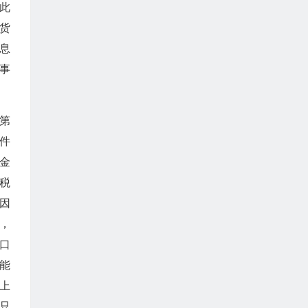
此
货
息
事
第
件
金
税
因
，
口
能
上
只