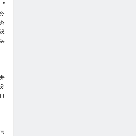
”
务
条
没
实
并
分
口
害