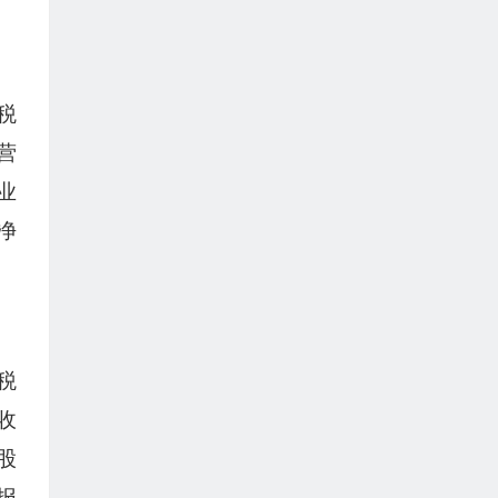
税
营
业
净
税
收
股
报