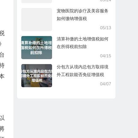
宠物医院的诊疗及美容服务
如何缴纳增值税
05/13
税
清算补缴的土地增值税如何
》
在所得税前扣除
台
04/15
持
分包方从境内总包方取得境
外工程款能否免征增值税
本
04/07
以
将