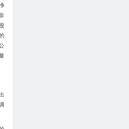
净
非
股
的
公
量
出
调