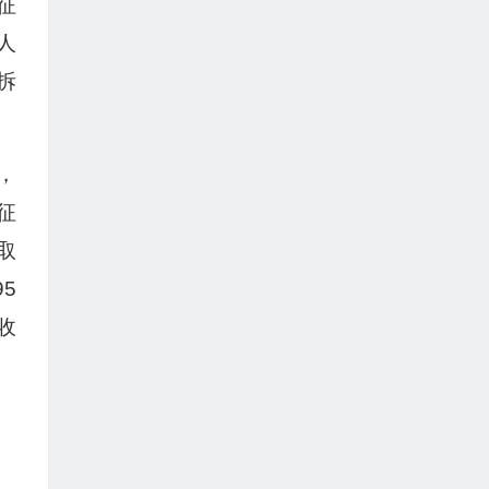
征
人
拆
，
征
取
5
收