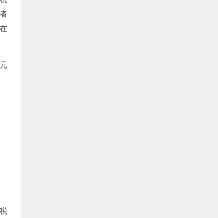
者
在
元
税