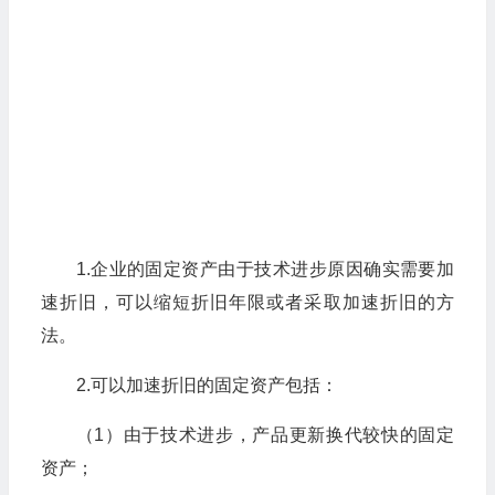
1.企业的固定资产由于技术进步原因确实需要加
速折旧，可以缩短折旧年限或者采取加速折旧的方
法。
2.可以加速折旧的固定资产包括：
（1）由于技术进步，产品更新换代较快的固定
资产；