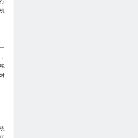
行
机
一
，
税
对
统
用