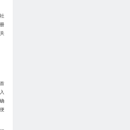
社
册
关
首
入
确
便