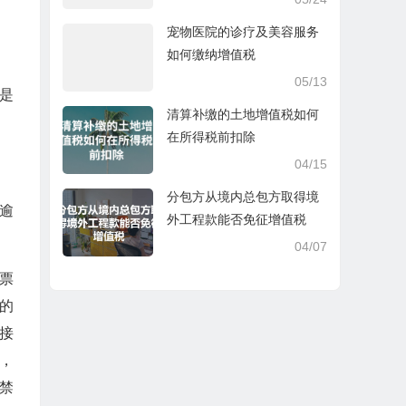
宠物医院的诊疗及美容服务
如何缴纳增值税
05/13
是
清算补缴的土地增值税如何
在所得税前扣除
04/15
分包方从境内总包方取得境
逾
外工程款能否免征增值税
04/07
票
的
接
，
禁