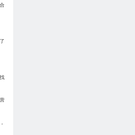
合
了
找
营
，