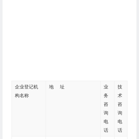
企业登记机
地 址
业
技
构名称
务
术
咨
咨
询
询
电
电
话
话