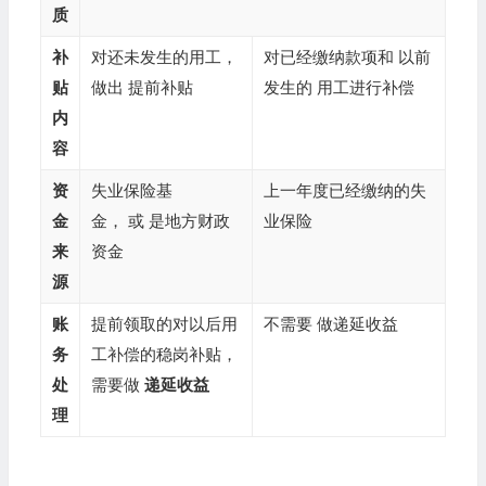
质
补
对还未发生的用工，
对已经缴纳款项和 以前
贴
做出 提前补贴
发生的 用工进行补偿
内
容
资
失业保险基
上一年度已经缴纳的失
金
金， 或 是地方财政
业保险
来
资金
源
账
提前领取的对以后用
不需要 做递延收益
务
工补偿的稳岗补贴，
处
需要做
递延收益
理