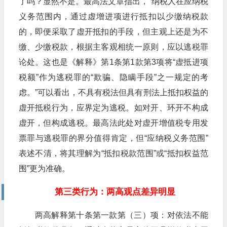
了吗？显然不是。最高法文章指出，“纳税人在应纳税
义务范围内，通过虚增进项进行抵扣以少缴纳税款
的，即便采取了虚开抵扣的手段，但主观上还是为不
缴、少缴税款，根据主客观相统一原则，应以逃税罪
论处。这也是《解释》第1条第1款第3项将“虚抵进项
税额”作为逃税罪的“欺骗、隐瞒手段”之一规定的考
虑。”可以看出，不具有税法但具有刑法上抵扣权益的
虚开抵税行为，应界定为逃税。如对开、环开不构成
虚开，但构成逃税。最高法此处对虚开增值税专用发
票罪与逃税罪的界分值得肯定，但“应纳税义务范围”
表述不清，将其理解为“抵扣税款范围”或“抵扣权益范
围”更为准确。
第三类行为：两高观点差异明显
两高解释第十条第一款第（三）项：对依法不能