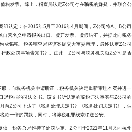
增值税发票。综上，稽查局认定Z公司存在骗税的嫌疑，并联合公
认定：在2015年5月至2016年4月期间，Z公司将A、B公
以自营名义申请报关出口、虚开发票、虚假结汇，并据此向税务
为构成骗税。税务稽查局将该案提交大审委审理，最终认定Z公司
务行政处罚事项告知书》。由此，Z公司与税务机关就Z公司是否
不服，向税务机关申请听证，税务机关决定重新审理本案并进一
口退税罪的司法文书。该文书所认定的骗税违法事实与Z公司的
10月向Z公司下达了《税务处理决定书》《税务处罚决定书》，认
取税款一倍的罚款，同时，将涉税犯罪线索移送公安。
请复议，税务总局维持了处罚决定。Z公司于2021年11月又向杭