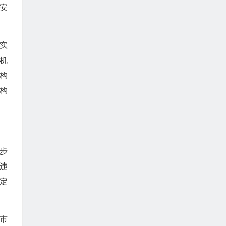
安
司实
机
构
构
步
违
定
州市