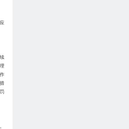
应
续
理
作
措
罚
。