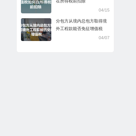
在所得税前扣除
04/15
分包方从境内总包方取得境
外工程款能否免征增值税
04/07