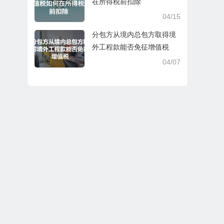
在所得税前扣除
04/15
分包方从境内总包方取得境
外工程款能否免征增值税
04/07