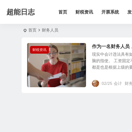
超能日志
首页
财税资讯
开票系统
发
首页
财务人员
作为一名财务人员
财税资讯
现实中会计违法具有
脑的指使。 工资固
都是也是根据上级的要求
02/25
会计
财