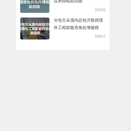
在所得税前扣除
04/15
分包方从境内总包方取得境
外工程款能否免征增值税
04/07