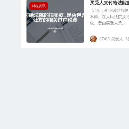
买受人支付给法院
财税资讯
近期，企业因经营陷
不鲜。在人民法院执
税、费由买受人承...
07/05
买受人