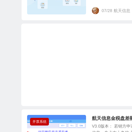
07/28
航天信息
航天信息金税盘差
开票系统
V3.0版本： 若销