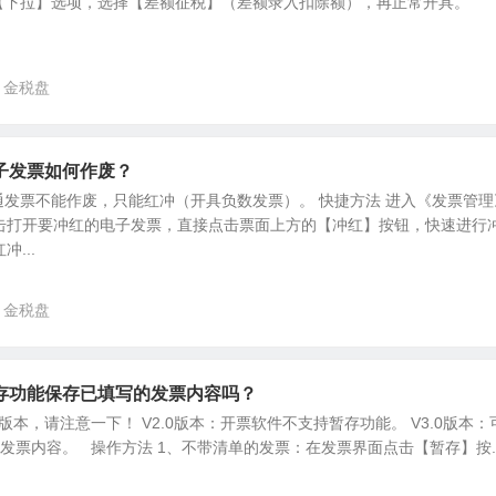
【下拉】选项，选择【差额征税】（差额录入扣除额），再正常开具。
金税盘
子发票如何作废？
发票不能作废，只能红冲（开具负数发票）。 快捷方法 进入《发票管理
双击打开要冲红的电子发票，直接点击票面上方的【冲红】按钮，快速进行
冲...
金税盘
存功能保存已填写的发票内容吗？
版本，请注意一下！ V2.0版本：开票软件不支持暂存功能。 V3.0版本：
存发票内容。 操作方法 1、不带清单的发票：在发票界面点击【暂存】按..