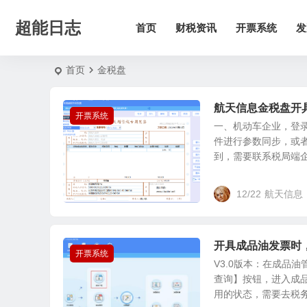
超能日志
首页
财税资讯
开票系统
发
首页
金税盘
航天信息金税盘开
开票系统
一、机动车企业，登
件进行参数同步，或
到，需要联系税局端企业
12/22
航天信息
开具成品油发票时
开票系统
V3.0版本：在成品
查询】按钮，进入成
用的状态，需要去税务.