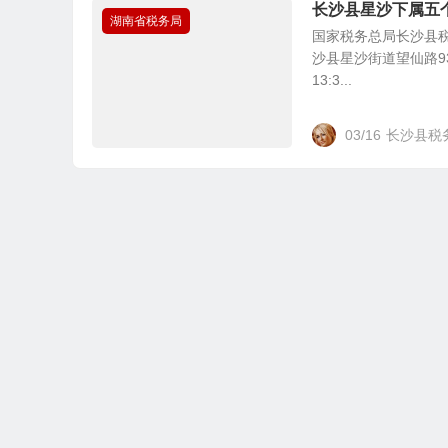
长沙县星沙下属五
湖南省税务局
国家税务总局长沙县税
沙县星沙街道望仙路93号
13:3...
03/16
长沙县税