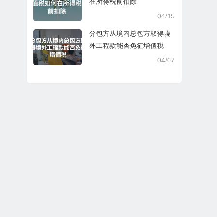
在所得税前扣除
04/15
分包方从境内总包方取得境
外工程款能否免征增值税
04/07