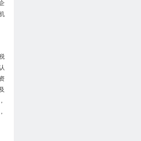
企
机
。
税
认
资
及
，
，