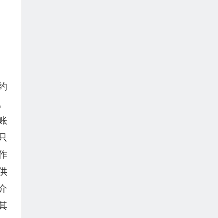
约
。
账
只
作
供
介
其