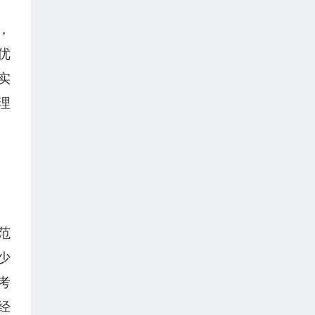
，
优
实
理
范
少
考
经