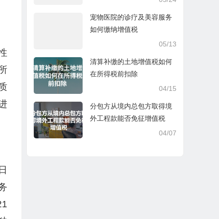
宠物医院的诊疗及美容服务
如何缴纳增值税
05/13
性
清算补缴的土地增值税如何
所
在所得税前扣除
质
04/15
进
分包方从境内总包方取得境
外工程款能否免征增值税
04/07
日
务
1