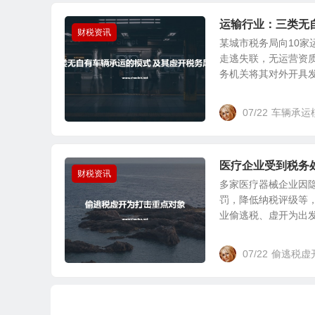
运输行业：三类无
财税资讯
某城市税务局向10家
走逃失联，无运营资
务机关将其对外开具发票
07/22
车辆承运
医疗企业受到税务
财税资讯
多家医疗器械企业因
罚，降低纳税评级等
业偷逃税、虚开为出发点
07/22
偷逃税虚