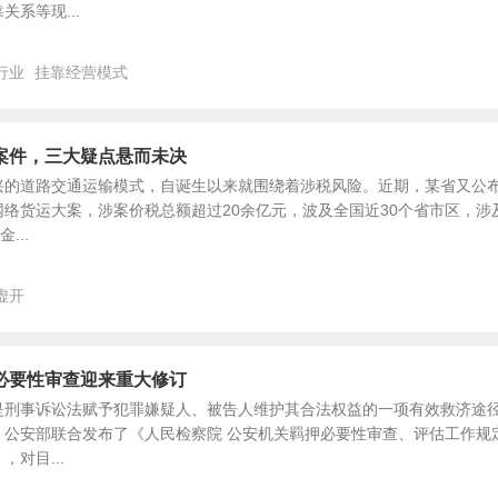
系等现...
行业
挂靠经营模式
案件，三大疑点悬而未决
兴的道路交通运输模式，自诞生以来就围绕着涉税风险。近期，某省又公
络货运大案，涉案价税总额超过20余亿元，波及全国近30个省市区，涉
...
虚开
必要性审查迎来重大修订
是刑事诉讼法赋予犯罪嫌疑人、被告人维护其合法权益的一项有效救济途
、公安部联合发布了《人民检察院 公安机关羁押必要性审查、评估工作规
对目...