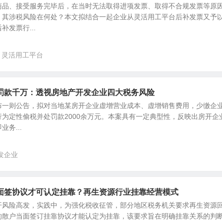
商品、接受服务完毕后，在当时无法取得进项发票、取得不合规发票等原
，其涉税风险在何处？本文拟结合一起企业从灵活用工平台后补发票又予
发票行...
灵活用工平台
罚款千万：透视房地产开发企业四大税务风险
布一则公告，拟对当地某房开企业虚增营业成本、虚增销售费用，少缴企
为定性偷税并处罚款2000余万元。本案具有一定典型性，反映出房开企
务...
发企业
面签协议才可认定挂靠？再生资源行业挂靠经营模式
开风险高发，实践中，为强化税收征管，部分地区税务机关要求再生资源
的散户当面签订挂靠协议才能认定为挂靠，该要求旨在明确挂靠关系的判