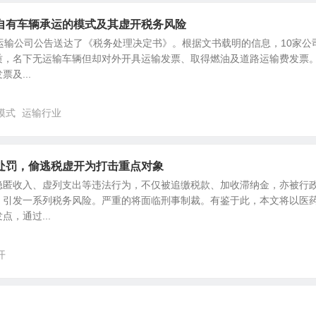
自有车辆承运的模式及其虚开税务风险
运输公司公告送达了《税务处理决定书》。根据文书载明的信息，10家公
质，名下无运输车辆但却对外开具运输发票、取得燃油及道路运输费发票
及...
模式
运输行业
处罚，偷逃税虚开为打击重点对象
隐匿收入、虚列支出等违法行为，不仅被追缴税款、加收滞纳金，亦被行
，引发一系列税务风险。严重的将面临刑事制裁。有鉴于此，本文将以医
，通过...
开