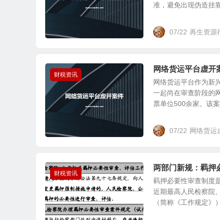
准，避免出现伪造挂靠关
07/22
再生资源
网络货运平台虚开
财税资讯
网络货运平台作为新
一起尚在审查阶段的网
票单位500余家。该案金
07/22
网络货运
两部门新规：羁押
财税资讯
羁押必要性审查制度
近期最高人民检察院
（简称《工作规定》），