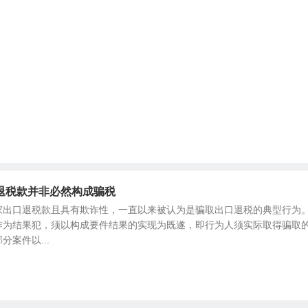
退税款并非必然构成骗税
家出口退税款且具有欺诈性，一直以来被认为是骗取出口退税的典型行为
作为结果犯，须以构成要件结果的实现为既遂，即行为人须实际取得骗取
案件以...