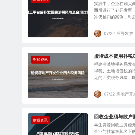
实践中，企业在购买
而后进行了补开发票
冲仍被罚的案例，对后补
07/22
后补发票
虚增成本费用补税
财税资讯
福建省某地税务局发
得税、土地增值税的行
见的四类税务风险，即业
07/22
房地产开
回收企业须与散户
财税资讯
再生资源回收业务虚
企业与挂靠在其名下