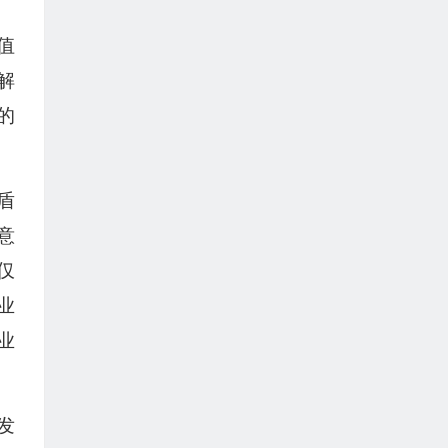
值
解
的
盾
意
仅
业
业
发