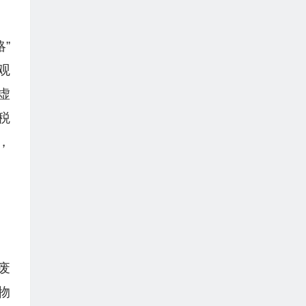
”
观
虚
税
，
废
物