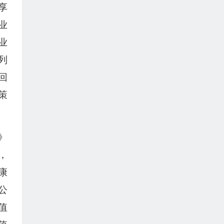
享
业
业
列
回
策
》
，
康
公
值