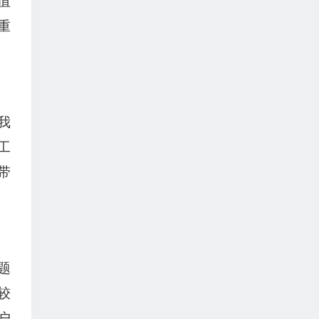
值
重
我
工
带
题
较
户