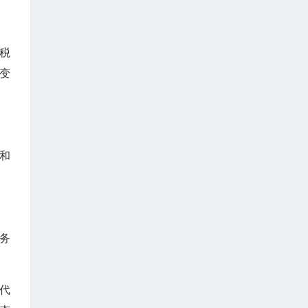
税
变
和
务
代