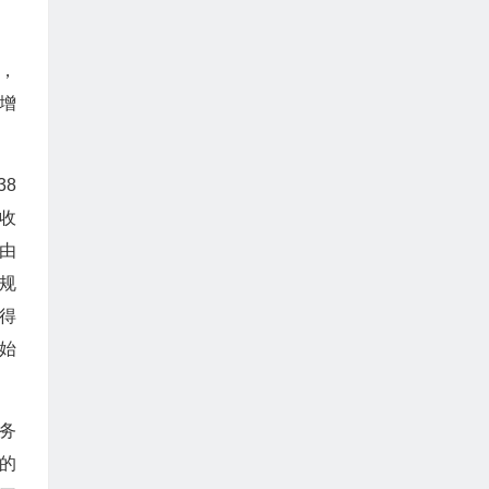
，
增
38
费收
由
规
得
始
务
的