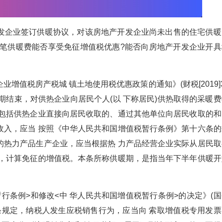
发企业签订供暖协议，对该房地产开发企业尚未出售的住宅供暖
这笔供暖费能否享受免征增值税优惠?能否向房地产开发企业开具
增值税房产税城 镇土地使用税优惠政策的通知》(财税[2019]
年供暖期结束，对供热企业向居民个人(以 下称居民)供热取得的采暖
，包括供热企业直接向居民收取的、通过其他单位向居民收取的和
收入，应当 按照《中华人民共和国增值税暂行条例》第十六条的
的热力产品生产企业，应当根据热 力产品经营企业实际从居民取
例，计算免征的增值税。本条所称供暖期，是指当年下半年供暖开
行条例>和修改<中 华人民共和国增值税暂行条例>的决定》(国
一条规定，纳税人发生应税销售行为，应当向 索取增值税专用发票