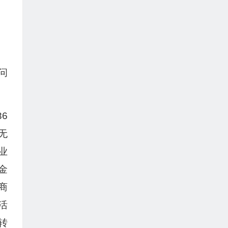
问
6
无
业
金
商
活
转