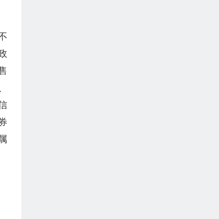
不
政
售
、
信
券
属