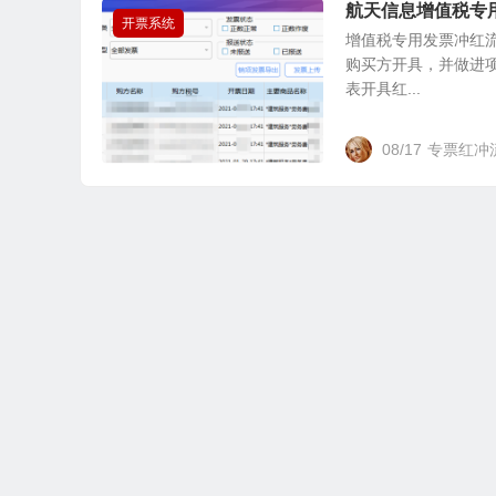
航天信息增值税专
开票系统
增值税专用发票冲红流
购买方开具，并做进项
表开具红...
08/17
专票红冲