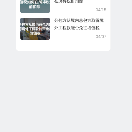
在所得税前扣除
04/15
分包方从境内总包方取得境
外工程款能否免征增值税
04/07