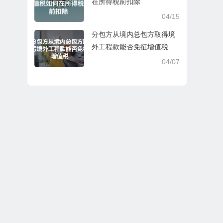
在所得税前扣除
04/15
分包方从境内总包方取得境
外工程款能否免征增值税
04/07