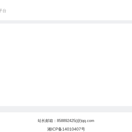
平台
站长邮箱：858892425(@)qq.com
湘ICP备14010407号