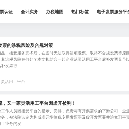
票认证
会计实务
办税地图
热门标签
电子发票服务平
发票的涉税风险及合规对策
商品、接受服务完毕后，在当时无法取得进项发票、取得不合规发票等原
，其涉税风险在何处？本文拟结合一起企业从灵活用工平台后补发票又予
发票行...
灵活用工平台
流，又一家灵活用工平台因虚开被判！
台工作人员因接受平台的指示、安排，负责与有开票需求的下游公司、企
业务，被法院认定为构成虚开增值税专用发票罪及虚开发票罪并追究刑事
业务的发...