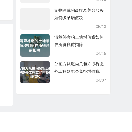
宠物医院的诊疗及美容服务
如何缴纳增值税
05/13
清算补缴的土地增值税如何
在所得税前扣除
04/15
分包方从境内总包方取得境
外工程款能否免征增值税
04/07