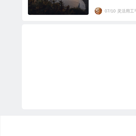
07/10
灵活用工