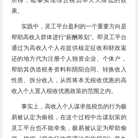
所得，能够实现综合税负率大大降低的效
果。
实践中，灵工平台盈利的一个重要方向是
帮助高收入群体进行“薪酬筹划”。即灵工平台
通过为高收入个人在提供核定征收和财政返
还的地方代为注册个人独资企业、个体户，
帮助其伪造税务资料和阴阳合同、转换收入
性质、拆分收入，从而将本无税收优惠的高
收入个人置入税收优惠政策的范围之内。
事实上，高收入个人谋求低税负的行为极
易被认定为偷税，在这个过程中出谋划策的
灵工平台也不能幸免，极易被认定为帮助偷