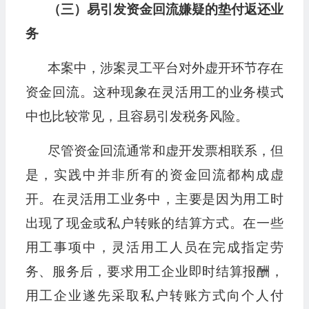
（三）易引发资金回流嫌疑的垫付返还业
务
本案中，涉案灵工平台对外虚开环节存在
资金回流。这种现象在灵活用工的业务模式
中也比较常见，且容易引发税务风险。
尽管资金回流通常和虚开发票相联系，但
是，实践中并非所有的资金回流都构成虚
开。在灵活用工业务中，主要是因为用工时
出现了现金或私户转账的结算方式。在一些
用工事项中，灵活用工人员在完成指定劳
务、服务后，要求用工企业即时结算报酬，
用工企业遂先采取私户转账方式向个人付