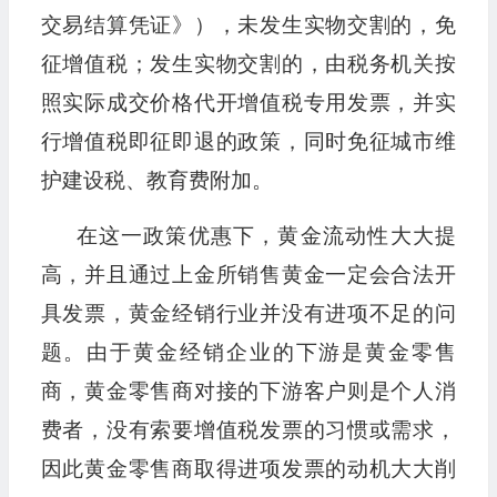
交易结算凭证》），未发生实物交割的，免
征增值税；发生实物交割的，由税务机关按
照实际成交价格代开增值税专用发票，并实
行增值税即征即退的政策，同时免征城市维
护建设税、教育费附加。
在这一政策优惠下，黄金流动性大大提
高，并且通过上金所销售黄金一定会合法开
具发票，黄金经销行业并没有进项不足的问
题。由于黄金经销企业的下游是黄金零售
商，黄金零售商对接的下游客户则是个人消
费者，没有索要增值税发票的习惯或需求，
因此黄金零售商取得进项发票的动机大大削