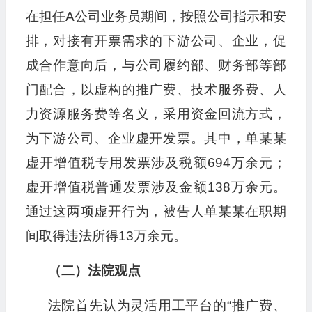
在担任A公司业务员期间，按照公司指示和安
排，对接有开票需求的下游公司、企业，促
成合作意向后，与公司履约部、财务部等部
门配合，以虚构的推广费、技术服务费、人
力资源服务费等名义，采用资金回流方式，
为下游公司、企业虚开发票。其中，单某某
虚开增值税专用发票涉及税额694万余元；
虚开增值税普通发票涉及金额138万余元。
通过这两项虚开行为，被告人单某某在职期
间取得违法所得13万余元。
（二）法院观点
法院首先认为灵活用工平台的“推广费、