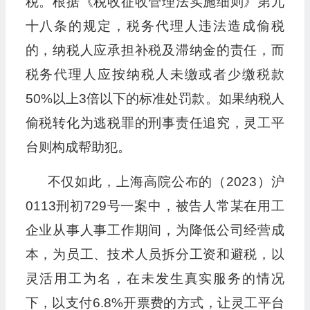
税。根据《税收征收管理法实施细则》第九
十八条的规定，税务代理人违法造成偷税
的，纳税人应承担补税及滞纳金的责任，而
税务代理人应按纳税人未缴或者少缴税款
50%以上3倍以下的标准处罚款。如果纳税人
偷税转化为逃税罪的刑事责任追究，灵工平
台则构成帮助犯。
不仅如此，上海高院公布的（2023）沪
0113刑初729号一案中，被告人常某在用工
企业从事人事工作期间，为降低公司经营成
本，为员工、技术人员拆分工资和避税，以
灵活用工为名，在未发生真实服务的情况
下，以支付6.8%开票费的方式，让灵工平台