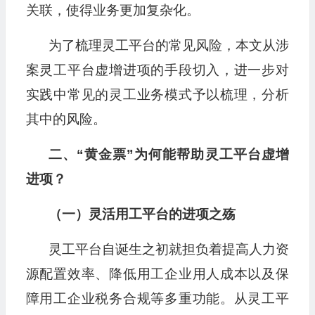
关联，使得业务更加复杂化。
为了梳理灵工平台的常见风险，本文从涉
案灵工平台虚增进项的手段切入，进一步对
实践中常见的灵工业务模式予以梳理，分析
其中的风险。
二、“黄金票”为何能帮助灵工平台虚增
进项？
（一）灵活用工平台的进项之殇
灵工平台自诞生之初就担负着提高人力资
源配置效率、降低用工企业用人成本以及保
障用工企业税务合规等多重功能。从灵工平