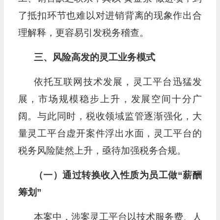
了抵扣环节也难以对进销背离的现象作出合
理解释，更容易引发税务稽查。
三、风险高发的灵工业务模式
依托互联网技术发展，灵工平台迅猛发
展，市场规模稳步上升，发展空间十分广
阔。与此同时，税收领域监管逐渐强化，大
量灵工平台虚开案件浮出水面，灵工平台的
税务风险陡然上升，亟待加强税务合规。
（一）通过转换收入性质为员工做“薪酬
筹划”
本案中，涉案灵工平台以技术服务费、人