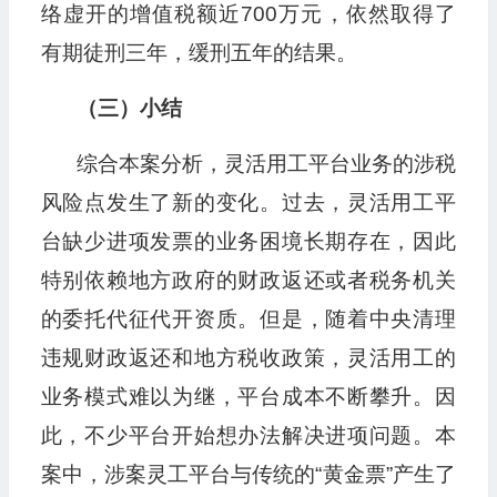
络虚开的增值税额近700万元，依然取得了
有期徒刑三年，缓刑五年的结果。
（三）小结
综合本案分析，灵活用工平台业务的涉税
风险点发生了新的变化。过去，灵活用工平
台缺少进项发票的业务困境长期存在，因此
特别依赖地方政府的财政返还或者税务机关
的委托代征代开资质。但是，随着中央清理
违规财政返还和地方税收政策，灵活用工的
业务模式难以为继，平台成本不断攀升。因
此，不少平台开始想办法解决进项问题。本
案中，涉案灵工平台与传统的“黄金票”产生了