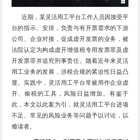
近期，某灵活用工平台工作人员因接受平
台的指示、安排，负责与有开票需求的下游
公司、企业对接，促成虚开发票的业务，被
法院认定为构成虚开增值税专用发票罪及虚
开发票罪并追究刑事责任。随着近年来灵活
用工业务的发展，涉税合规的紧迫性日益凸
显。实践中，灵活用工平台常被用作企业虚
开、偷税的工具，风险日益增加。有鉴于
此，本文以此案为引，就灵活用工平台进项
不足、常见的风险业务等问题予以讨论，以
飨读者。