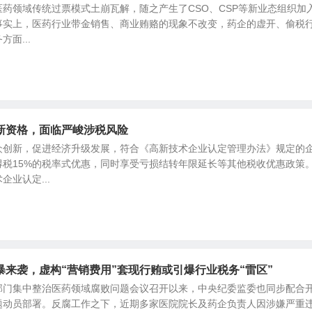
药领域传统过票模式土崩瓦解，随之产生了CSO、CSP等新业态组织加
事实上，医药行业带金销售、商业贿赂的现象不改变，药企的虚开、偷税
面...
新资格，面临严峻涉税风险
众创新，促进经济升级发展，符合《高新技术企业认定管理办法》规定的
得税15%的税率式优惠，同时享受亏损结转年限延长等其他税收优惠政策
业认定...
来袭，虚构“营销费用”套现行贿或引爆行业税务“雷区”
部门集中整治医药领域腐败问题会议召开以来，中央纪委监委也同步配合
题动员部署。反腐工作之下，近期多家医院院长及药企负责人因涉嫌严重