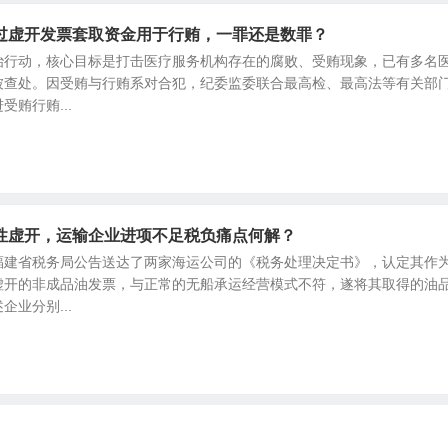
过虚开发票套取资金用于行贿，一罪还是数罪？
治行动，核心目标是打击医疗服务机构存在的腐败、受贿现象，已有多名
被查处。因受贿与行贿系对合犯，纪委监委联合最高检、最高法等有关部
贿行贿...
性虚开，运输企业进项不足税负痛点何解？
福建省税务局公告送达了两家海运公司的《税务处理决定书》，认定其作
虚开的非成品油发票，与正常的无船承运经营模式不符，遂将其取得的油
业分别...