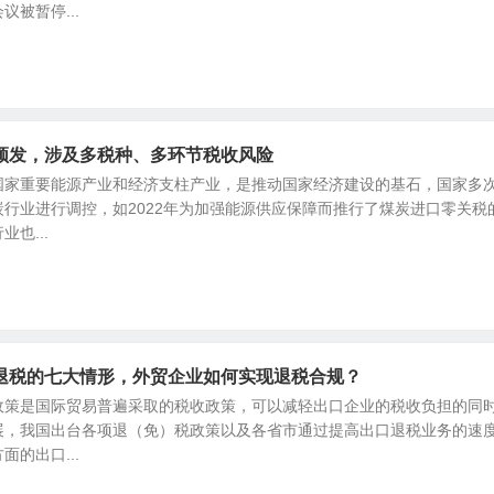
被暂停...
频发，涉及多税种、多环节税收风险
国家重要能源产业和经济支柱产业，是推动国家经济建设的基石，国家多
行业进行调控，如2022年为加强能源供应保障而推行了煤炭进口零关税
也...
退税的七大情形，外贸企业如何实现退税合规？
政策是国际贸易普遍采取的税收政策，可以减轻出口企业的税收负担的同
展，我国出台各项退（免）税政策以及各省市通过提高出口退税业务的速
的出口...