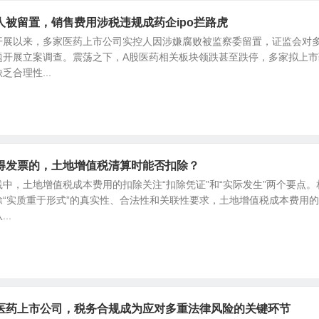
人被留置，销售费用涉税违规成药企ipo拦路虎
开展以来，多家医药上市公司实控人因涉嫌腐败被监察委留置，证监会对
题开展立案调查。震荡之下，A股医药相关板块领跌甚至跌停，多家拟上市
合理性...
得发票的，土地增值税清算时能否扣除？
中，土地增值税成本费用的扣除关注“扣除凭证”和“实际发生”两个要点。
“实质重于形式”的真实性、合法性和关联性要求，土地增值税成本费用
..
医药上市公司，税务合规成为应对多重法律风险的关键环节