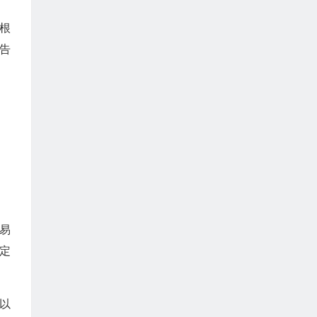
根
告
易
定
以