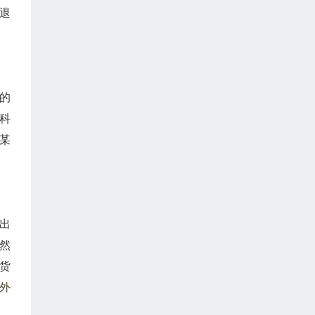
退
的
科
市某
出
然
货
外