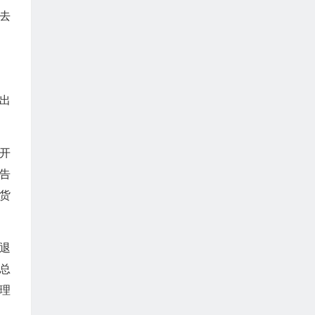
去
出
开
告
口货
退
总
理