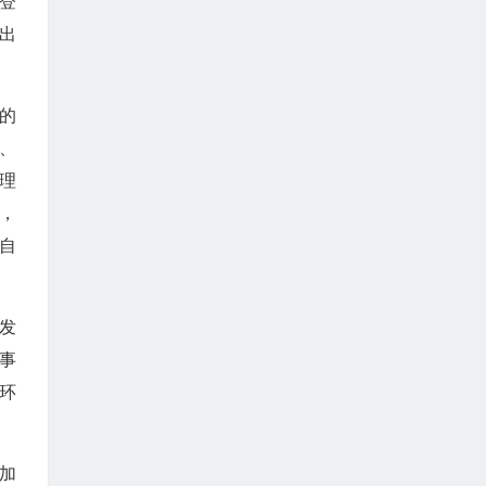
登
出
的
记、
理
，
自
发
事
环
加