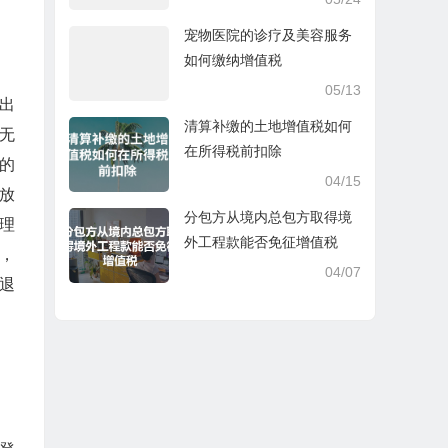
宠物医院的诊疗及美容服务
如何缴纳增值税
05/13
理出
清算补缴的土地增值税如何
无
在所得税前扣除
的
04/15
放
分包方从境内总包方取得境
理
外工程款能否免征增值税
，
04/07
退