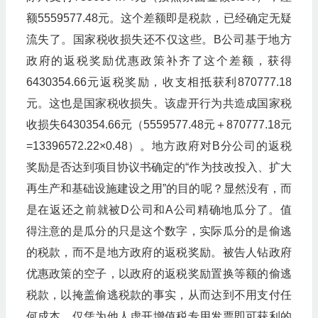
额5559577.48元。这个差额即是税款，已经确定无疑
流失了。国家税收损失还不仅这些。B公司基于地方
政府的返税奖励优惠政策补齐了这个差额，获得
6430354.66元返税奖励，收支相抵获利870777.18
元。这也是国家税收损失。该虚开行为共造成国家税
收损失6430354.66元（5559577.48元＋870777.18元
=13396572.22×0.48）。地方政府对B分公司的返税
奖励是否达到项目协议书确定的“作为技改投入、扩大
再生产和基础设施建设之用”的目的呢？显然没有，而
是在返还之前就被D公司和A公司精确地瓜分了。值
得注意的是瓜分的只是这个数字，实际瓜分的是偷逃
的税款，而不是地方政府的返税奖励。被告人钻政府
优惠政策的空子，以政府的返税奖励置换等额的偷逃
税款，以掩盖偷逃税款的事实，从而达到不用支付任
何成本，仅凭为他人虚开增值税专用发票即可获利的