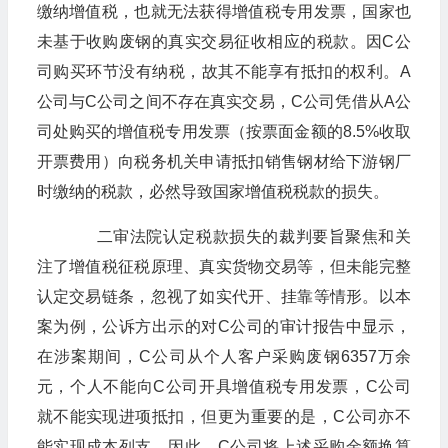
缴纳增值税，也就无法获得增值税专用发票，国家也
未基于收购废钢的真实交易征收相应的税款。因C公
司购买环节没有纳税，故其不能享有抵扣的权利。A
公司与C公司之间不存在真实交易，C公司凭借从A公
司处购买的增值税专用发票（按票面金额的8.5%收取
开票费用）向税务机关申请抵扣销售钢材给下游钢厂
时缴纳的税款，必然导致国家增值税税款的损失。
​​​​​​​二审法院认定税款损失的裁判要旨聚焦和关
注了增值税征税原理、真实货物交易等，但未能完整
认定交易链条，忽视了如实代开、挂靠等情形。以本
案为例，公诉方出示的对C公司的审计报告中显示，
在涉案期间，C公司从个人客户采购废钢6357万余
元，个人不能向C公司开具增值税专用发票，C公司
就不能实现进项抵扣，但更为重要的是，C公司亦不
能实现成本列支，因此，C公司将上述采购金额换算