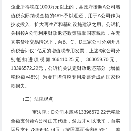
企业所得税在1000万元以上的，县政府按照A公司增
值税实际纳税金额的48%予以返还，用于A公司作为
技改投入、扩大再生产和基础设施建设之用。公诉机
关指控A公司利用财政返还政策骗取国家税款，在无
真实货物交易情况下，向B、C、D三家公司分别开具
价税合计仅1亿元的增值税专用发票，上述3家公司分
别抵扣进项税额466410.25元、363059.70元、
13396572.22元，公诉机关认定财政返还部分（增值
税税额×48%）为虚开增值税专用发票造成的国家税
款损失。
（二）法院观点
一审法院：D公司本应将13396572.22元税款
全额支付给A公司由其代缴，然后才可以抵扣，而实
际只支付7836994.74元（按照票面金额8.5%），差