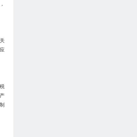
，
关
应
税
产
制