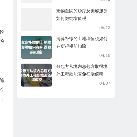
宠物医院的诊疗及美容服务
如何缴纳增值税
05/13
论
清算补缴的土地增值税如何
险
在所得税前扣除
04/15
分包方从境内总包方取得境
外工程款能否免征增值税
逾
04/07
个
；