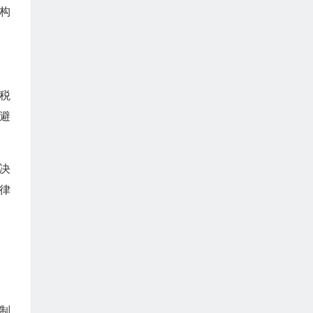
构
税
避
决
律
制