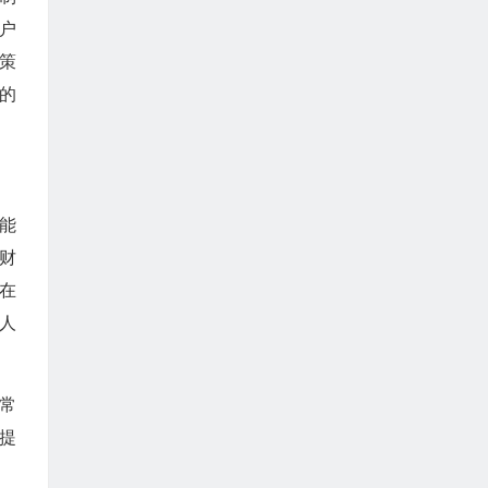
户
策
的
能
财
在
人
常
提