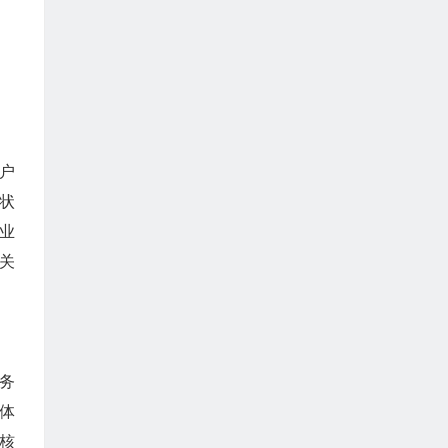
户
状
业
关
务
体
核