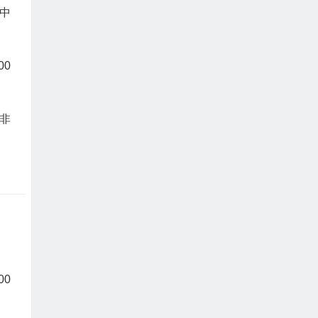
中
00
非
00