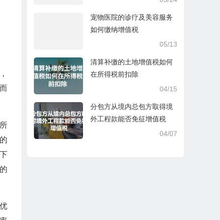
宠物医院的诊疗及美容服务
如何缴纳增值税
05/13
清算补缴的土地增值税如何
，
在所得税前扣除
而
04/15
分包方从境内总包方取得境
外工程款能否免征增值税
业所
04/07
的
下
%的
的优