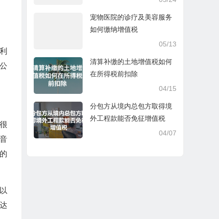
宠物医院的诊疗及美容服务
如何缴纳增值税
05/13
利
清算补缴的土地增值税如何
公
在所得税前扣除
04/15
分包方从境内总包方取得境
外工程款能否免征增值税
很
04/07
音
的
以
达